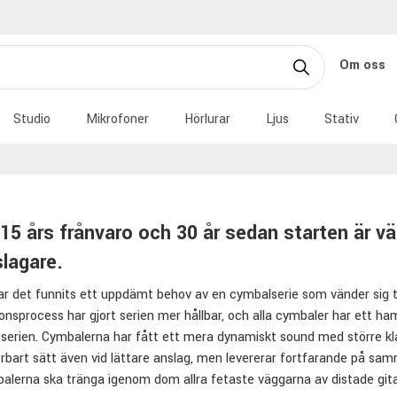
Om oss
Studio
Mikrofoner
Hörlurar
Ljus
Stativ
 15 års frånvaro och 30 år sedan starten är vä
lagare.
r det funnits ett uppdämt behov av en cymbalserie som vänder sig t
onsprocess har gjort serien mer hållbar, och alla cymbaler har ett 
erien. Cymbalerna har fått ett mera dynamiskt sound med större kla
rbart sätt även vid lättare anslag, men levererar fortfarande på samma
alerna ska tränga igenom dom allra fetaste väggarna av distade gita