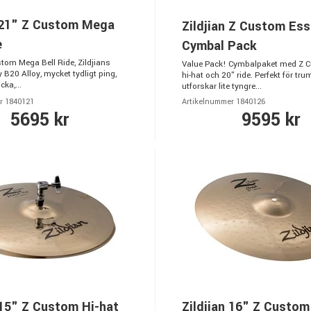
n 21" Z Custom Mega
Zildjian Z Custom Ess
e
Cymbal Pack
tom Mega Bell Ride, Zildjians
Value Pack! Cymbalpaket med Z 
 B20 Alloy, mycket tydligt ping,
hi-hat och 20" ride. Perfekt för t
ka,...
utforskar lite tyngre...
r 1840121
Artikelnummer 1840126
5695 kr
9595 kr
 15" Z Custom Hi-hat
Zildjian 16" Z Custom