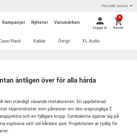
Pris inkl. moms
0
Kampanjer
Nyheter
Varumärken
Logga in
Kassa
Case/Rack
Kablar
Övrigt
XL Audio
ntan äntligen över för alla hårda
ill den ständigt växande metalscenen. En uppdaterad
hamrat stjärnmönster som påminner om den ursprungliga Z
ngspektra och en fylligare kropp. Cymbalerna öppnar sig på
 explosiva sätt vid hårdare spel. Projektionen är tydlig för
rrer.