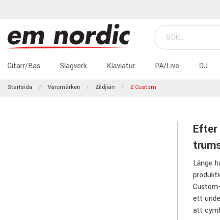
Gitarr/Bas
Slagverk
Klaviatur
PA/Live
DJ
Startsida
Varumärken
Zildjian
Z Custom
Efter
trums
Länge ha
produkti
Custom-s
ett unde
att cymb