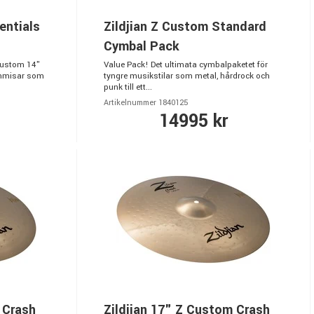
entials
Zildjian Z Custom Standard
Cymbal Pack
Custom 14"
Value Pack! Det ultimata cymbalpaketet för
rummisar som
tyngre musikstilar som metal, hårdrock och
punk till ett...
Artikelnummer 1840125
14995 kr
 Crash
Zildjian 17" Z Custom Crash