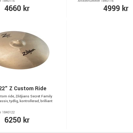
r 1840115
Artikelnummer 1840116
4660 kr
4999 kr
 22" Z Custom Ride
om ride, Zildjians Secret Family
siv, tydlig, kontrollerad, brilliant
r 1840122
6250 kr