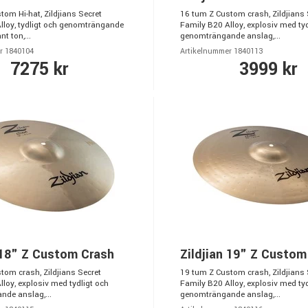
om Hi-hat, Zildjians Secret
16 tum Z Custom crash, Zildjians 
lloy, tydligt och genomträngande
Family B20 Alloy, explosiv med tyd
nt ton,...
genomträngande anslag,...
r 1840104
Artikelnummer 1840113
7275 kr
3999 kr
 18" Z Custom Crash
Zildjian 19" Z Custom
tom crash, Zildjians Secret
19 tum Z Custom crash, Zildjians 
loy, explosiv med tydligt och
Family B20 Alloy, explosiv med tyd
de anslag,...
genomträngande anslag,...