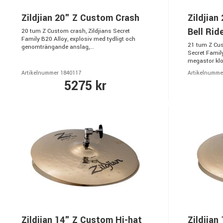
Zildjian 20" Z Custom Crash
Zildjia
Bell Rid
20 tum Z Custom crash, Zildjians Secret
Family B20 Alloy, explosiv med tydligt och
21 tum Z Cus
genomträngande anslag,...
Secret Family
megastor kloc
Artikelnummer 1840117
Artikelnumme
5275 kr
Zildjian 14" Z Custom Hi-hat
Zildjian