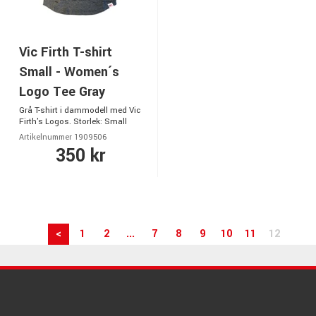
Vic Firth T-shirt
Small - Women´s
Logo Tee Gray
Grå T-shirt i dammodell med Vic
Firth's Logos. Storlek: Small
Artikelnummer 1909506
350 kr
<
1
2
...
7
8
9
10
11
12