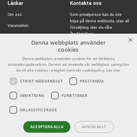
Länkar
Kontakta oss
Om oss
Som privatperson kan du inte
köpa på denna webbsida, utan all
Varumärken
försäljning sker via våra
återförsäljare.
Kampanjer
×
Denna webbplats använder
E-post:
info@emnordic.se
GDPR & Cookies
cookies
Denna webbplats använder cookies för att förbättra
Försäljningsvillkor
användarupplevelsen. Genom att använda vår webbplats samtycker
Inlogg för återförsäljare
du till alla cookies i enlighet med vår cookiepolicy.
Läs mer
STRIKT NÖDVÄNDIGT
PRESTANDA
Pro Audio
Sociala medier
INRIKTNING
FUNKTIONER
Facebook
Instagram
OKLASSIFICERADE
Youtube
ACCEPTERA ALLA
AVVISA ALLT