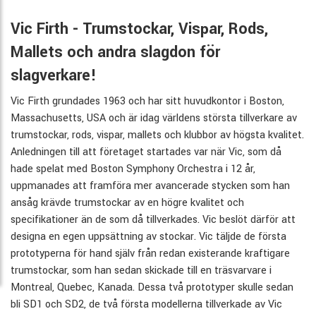
Vic Firth - Trumstockar, Vispar, Rods,
Mallets och andra slagdon för
slagverkare!
Vic Firth grundades 1963 och har sitt huvudkontor i Boston,
Massachusetts, USA och är idag världens största tillverkare av
trumstockar, rods, vispar, mallets och klubbor av högsta kvalitet.
Anledningen till att företaget startades var när Vic, som då
hade spelat med Boston Symphony Orchestra i 12 år,
uppmanades att framföra mer avancerade stycken som han
ansåg krävde trumstockar av en högre kvalitet och
specifikationer än de som då tillverkades. Vic beslöt därför att
designa en egen uppsättning av stockar. Vic täljde de första
prototyperna för hand själv från redan existerande kraftigare
trumstockar, som han sedan skickade till en träsvarvare i
Montreal, Quebec, Kanada. Dessa två prototyper skulle sedan
bli SD1 och SD2, de två första modellerna tillverkade av Vic