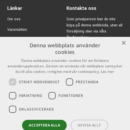
Länkar
Kontakta oss
Om oss
Som privatperson kan du inte
köpa på denna webbsida, utan all
Varumärken
försäljning sker via våra
återförsäljare.
Kampanjer
×
Denna webbplats använder
E-post:
info@emnordic.se
GDPR & Cookies
cookies
Denna webbplats använder cookies för att förbättra
Försäljningsvillkor
användarupplevelsen. Genom att använda vår webbplats samtycker
Inlogg för återförsäljare
du till alla cookies i enlighet med vår cookiepolicy.
Läs mer
STRIKT NÖDVÄNDIGT
PRESTANDA
Pro Audio
Sociala medier
INRIKTNING
FUNKTIONER
Facebook
OKLASSIFICERADE
Instagram
Youtube
ACCEPTERA ALLA
AVVISA ALLT