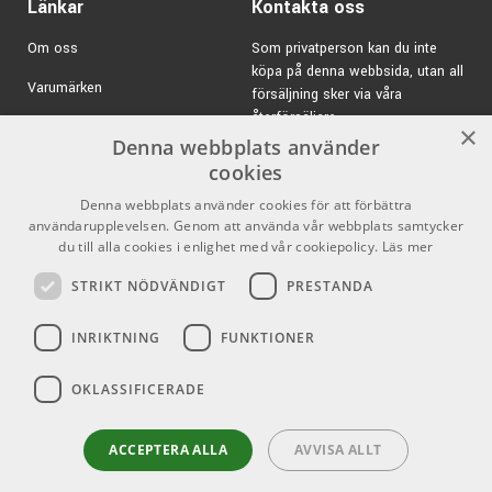
Länkar
Kontakta oss
Om oss
Som privatperson kan du inte
köpa på denna webbsida, utan all
Varumärken
försäljning sker via våra
återförsäljare.
Kampanjer
×
Denna webbplats använder
E-post:
info@emnordic.se
GDPR & Cookies
cookies
Denna webbplats använder cookies för att förbättra
Försäljningsvillkor
användarupplevelsen. Genom att använda vår webbplats samtycker
Inlogg för återförsäljare
du till alla cookies i enlighet med vår cookiepolicy.
Läs mer
STRIKT NÖDVÄNDIGT
PRESTANDA
Pro Audio
Sociala medier
INRIKTNING
FUNKTIONER
Facebook
OKLASSIFICERADE
Instagram
Youtube
ACCEPTERA ALLA
AVVISA ALLT