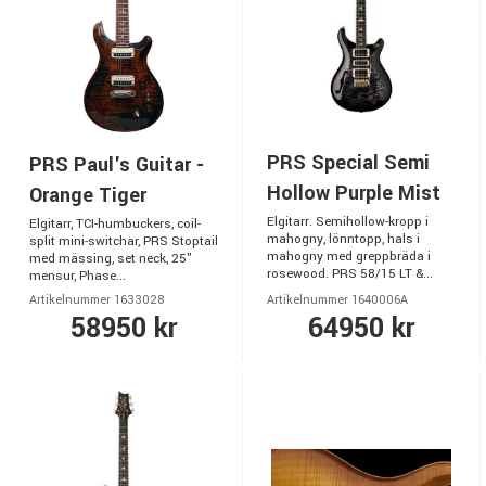
PRS Special Semi
PRS Paul's Guitar -
Hollow Purple Mist
Orange Tiger
Elgitarr. Semihollow-kropp i
Elgitarr, TCI-humbuckers, coil-
mahogny, lönntopp, hals i
split mini-switchar, PRS Stoptail
mahogny med greppbräda i
med mässing, set neck, 25"
rosewood. PRS 58/15 LT &...
mensur, Phase...
Artikelnummer 1633028
Artikelnummer 1640006A
58950 kr
64950 kr