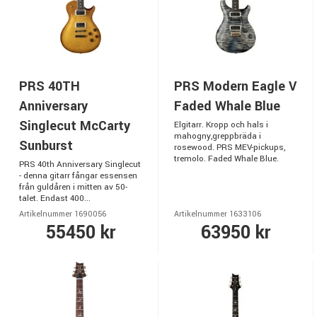
PRS 40TH
PRS Modern Eagle V
Anniversary
Faded Whale Blue
Singlecut McCarty
Elgitarr. Kropp och hals i
mahogny,greppbräda i
Sunburst
rosewood. PRS MEV-pickups,
tremolo. Faded Whale Blue.
PRS 40th Anniversary Singlecut
- denna gitarr fångar essensen
från guldåren i mitten av 50-
talet. Endast 400...
Artikelnummer 1690056
Artikelnummer 1633106
55450 kr
63950 kr