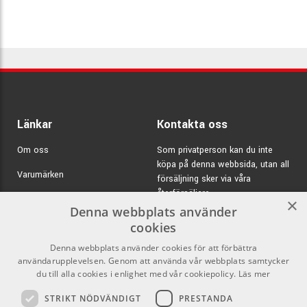
Länkar
Kontakta oss
Om oss
Som privatperson kan du inte
köpa på denna webbsida, utan all
Varumärken
försäljning sker via våra
återförsäljare.
Kampanjer
×
Denna webbplats använder
E-post:
info@emnordic.se
GDPR & Cookies
cookies
Denna webbplats använder cookies för att förbättra
Försäljningsvillkor
användarupplevelsen. Genom att använda vår webbplats samtycker
Inlogg för återförsäljare
du till alla cookies i enlighet med vår cookiepolicy.
Läs mer
STRIKT NÖDVÄNDIGT
PRESTANDA