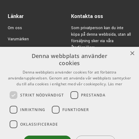
Länkar
Kontakta oss
Om oss
Som privatperson kan du inte
köpa på denna webbsida, utan all
Varumärken
försäljning sker via våra
återförsäljare.
Kampanjer
×
Denna webbplats använder
E-post:
info@emnordic.se
GDPR & Cookies
cookies
Denna webbplats använder cookies för att förbättra
Försäljningsvillkor
användarupplevelsen. Genom att använda vår webbplats samtycker
Inlogg för återförsäljare
du till alla cookies i enlighet med vår cookiepolicy.
Läs mer
STRIKT NÖDVÄNDIGT
PRESTANDA
Pro Audio
Sociala medier
INRIKTNING
FUNKTIONER
Facebook
OKLASSIFICERADE
Instagram
Youtube