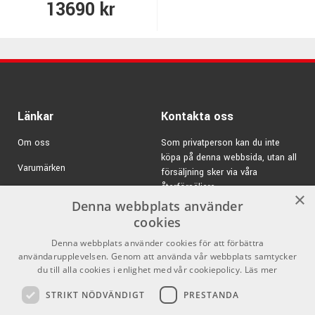
13690 kr
Länkar
Kontakta oss
Om oss
Som privatperson kan du inte
köpa på denna webbsida, utan all
Varumärken
försäljning sker via våra
återförsäljare.
Kampanjer
×
Denna webbplats använder
E-post:
info@emnordic.se
GDPR & Cookies
cookies
Denna webbplats använder cookies för att förbättra
Försäljningsvillkor
användarupplevelsen. Genom att använda vår webbplats samtycker
Inlogg för återförsäljare
du till alla cookies i enlighet med vår cookiepolicy.
Läs mer
STRIKT NÖDVÄNDIGT
PRESTANDA
Pro Audio
Sociala medier