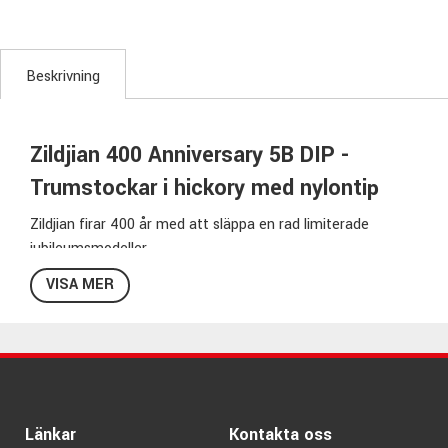
Beskrivning
Zildjian 400 Anniversary 5B DIP -
Trumstockar i hickory med nylontip
Zildjian firar 400 år med att släppa en rad limiterade
jubileumsmodeller.
Detta är en av dessa!
VISA MER
En 5B-modell i hickory med nylondruva som till hälften
doppats i Zildjians speciella gummiblandning för säkrare
grepp.
Släpps i en begrängad upplaga - Ett måste för samlaren!
Specifikationer:
Länkar
Kontakta oss
Diameter:
15,2mm