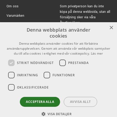
Längd:
406,4mm
Om oss
Som privatperson kan du inte
Serie:
400 Anniversary Limited Edition
köpa på denna webbsida, utan all
Varumärken
försäljning sker via våra
Material
: Hickory
återförsäljare.
Druva
: Oval
Kampanjer
×
Denna webbplats använder
Material Druva:
Nylon
E-post:
info@emnordic.se
GDPR & Cookies
cookies
Taper:
Medium
Modellbeteckning:
Z5BND-400
Denna webbplats använder cookies för att förbättra
Försäljningsvillkor
användarupplevelsen. Genom att använda vår webbplats samtycker
Pris per par
Inlogg för återförsäljare
du till alla cookies i enlighet med vår cookiepolicy.
Läs mer
STRIKT NÖDVÄNDIGT
PRESTANDA
Pro Audio
Sociala medier
INRIKTNING
FUNKTIONER
Facebook
OKLASSIFICERADE
Instagram
Youtube
ACCEPTERA ALLA
AVVISA ALLT
VISA DETALJER