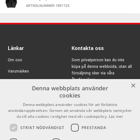
ARTIKELNUMMER 1891725
Legering:
Zildjians Secret Family B20 Alloy
Finish:
Natural
Zildjians Art.nr:
K0930
Länkar
Kontakta oss
Om oss
Som privatperson kan du inte
köpa på denna webbsida, utan all
Varumärken
försäljning sker via våra
återförsäljare.
Kampanjer
×
Denna webbplats använder
E-post:
info@emnordic.se
K Custom - Mörka, varma & distinkta
GDPR & Cookies
cookies
K Custom är en serie med otroligt musikaliska & dynamiska
Denna webbplats använder cookies för att förbättra
Försäljningsvillkor
cymbaler. K Custom har en mörk & varm underton med
användarupplevelsen. Genom att använda vår webbplats samtycker
Inlogg för återförsäljare
du till alla cookies i enlighet med vår cookiepolicy.
Läs mer
stor kropp men ändå med något brightare &
genomträngade anslag än vad många modeller av mörkare
STRIKT NÖDVÄNDIGT
PRESTANDA
cymbaler normalt har. Hamringsmetoden Zildjian använder
Pro Audio
Sociala medier