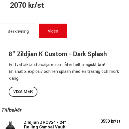
2070 kr/st
Video
Beskrivning
8" Zildjian K Custom - Dark Splash
En tvättäkta storsäljare som låter helt magiskt bra!
En snabb, explosiv och ren splash med en trashig och mörk
klang.
Passar utmärkt i kombination med cymbaler från A-serien
VISA MER
om du vill bredda din ljudpalett och få fler sound att måla
med.
Tillbehör
Specifikationer:
3550 kr/st
Storlek:
8"
Zildjian ZRCV24 - 24"
Rolling Cymbal Vault
Modell:
Splash