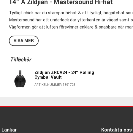
14" A Zildjian - Mastersound Hi-hat
Tydligt chick när du stampar hi-hat & ett tydligt, högpitchat s
Mastersound har ett underlock där ytterkanten är vågad samt os
Vågformen gör att luften försvinner enklare & snabbare när man 
ger även modellen en lite högre pitch med ett tydligt anslag. 
VISA MER
skramlig & elak i soundet & passar kanon till hårdare typer av mu
Specifikationer:
Tillbehör
Storlek:
14"
Modell:
Mastersound Hi-hats
Zildjian ZRCV24 - 24" Rolling
Cymbal Vault
Legering:
Zildjians Secret Family B20 Alloy
ARTIKELNUMMER 1891725
Finish:
Traditional
Zildjians Art.nr:
A0123
Länkar
Kontakta oss