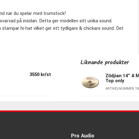
ound när du spelar med trumstock!
varvad på insidan. Detta ger modellen sitt unika sound.
stampar hi-hat vilket ger ett tydligare & chickare sound. Det
Spelar man med en Mastersound rejält öppen är den ganska
sik.
Liknande produkter
3550 kr/st
Zildjian 14" A 
Top only
ARTIKELNUMMER 18
Pro Audio