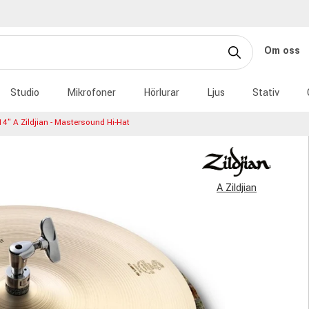
Om oss
Studio
Mikrofoner
Hörlurar
Ljus
Stativ
14" A Zildjian - Mastersound Hi-Hat
A Zildjian