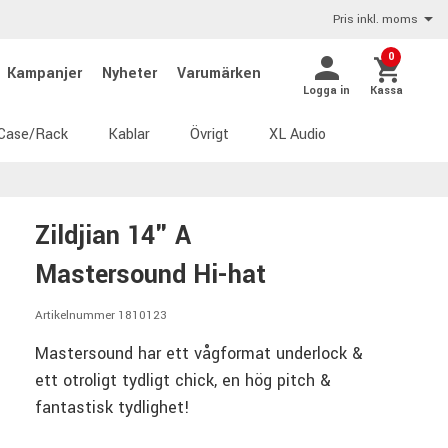
Pris inkl. moms
0
Kampanjer
Nyheter
Varumärken
Logga in
Kassa
Case/Rack
Kablar
Övrigt
XL Audio
Zildjian 14" A
Mastersound Hi-hat
Artikelnummer 1810123
Mastersound har ett vågformat underlock &
ett otroligt tydligt chick, en hög pitch &
fantastisk tydlighet!