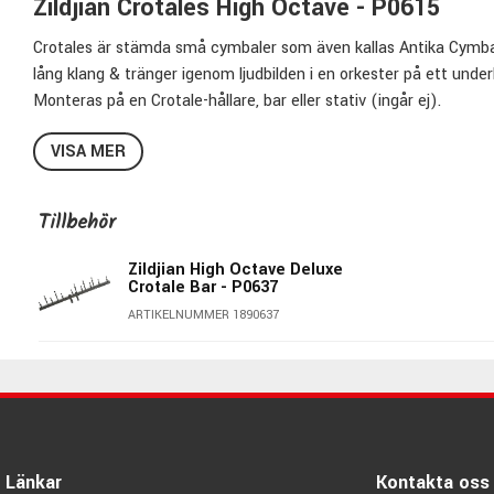
Zildjian Crotales High Octave - P0615
Crotales är stämda små cymbaler som även kallas Antika Cymbaler.
lång klang & tränger igenom ljudbilden i en orkester på ett under
Monteras på en Crotale-hållare, bar eller stativ (ingår ej).
Specifikationer P0615:
VISA MER
Antal Crotale:
13st
Omfång:
Middle C - High C
Tillbehör
Stämning:
A440 Hz
Legering:
Zildjans Bronze Alloy
Zildjian High Octave Deluxe
Crotale Bar - P0637
Finish:
Traditional
ARTIKELNUMMER 1890637
Zildjians artikelnr.:
P0615
Hållare & Stativ köpes separat
Zildjian - Genuine Turkish Cymbals Made 
Alla företag har sin historia, Zildjian's startar år 1623 Zildjia
Namnet gavs på 1600-talet åt alkemisten Avedis från Konstantino
Länkar
Kontakta oss