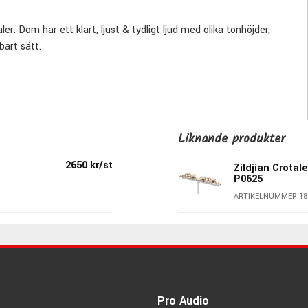
 Dom har ett klart, ljust & tydligt ljud med olika tonhöjder,
bart sätt.
Liknande produkter
2650 kr/st
Zildjian Crotal
P0625
ARTIKELNUMMER 18
In USA
n är armeniska och betyder "Cymbalmakaren".
pel. Under ett av alla sina försök att framställa guld på
Pro Audio