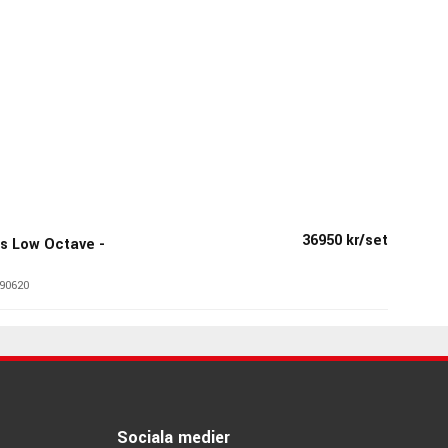
36950 kr/set
es Low Octave -
90620
Sociala medier