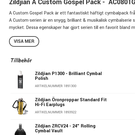
Zildjian A Custom Gospel Pack - AC0801
A Custom Gospel Pack är ett fantastiskt häftigt cymbalpack från
A Custom-serien är en snygg, brilliant & musikalisk cymbalserie s
mycket. Dessa egenskaper har gjort serien till en favorit bland mä
musikstilar.
VISA MER
Här har man satt ihop ett otroligt prisvärt cymbalset med otrolig
soundmässiga möjligheter ur en mindre uppsättning cymbaler.
Tillbehör
AC0801G innehåller:
Zildjian P1300 - Brilliant Cymbal
14" Mastersound Hi-hat
- En tydlig & bright hi-hat med vec
Polish
trumpinne & vid hi-hatstamp.
ARTIKELNUMMER 1891300
21" Anniversary Ride
- Skulle kunna kallas en A Custom Swe
som kan användas i de flesta musikaliska sammanhangen. Spel
Zildjian Öronproppar Standard Fit
& vackert anslag. Du kan även använda den som en massiv cr
Hi-Fi Earplugs
crashegenskaper. Den har också en stark genomträngande klo
ARTIKELNUMMER 1893922
17" Fast Crash
- En mjuk & snabb crash som inte har onödigt 
softare spel.
Zildjian ZRCV24 - 24" Rolling
Cymbal Vault
18" EFX
- Häftig effektcymbal med ett explosivt & trashig s