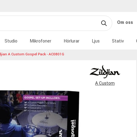
Om oss
Studio
Mikrofoner
Hörlurar
Ljus
Stativ
ldjian A Custom Gospel Pack - AC0801G
A Custom