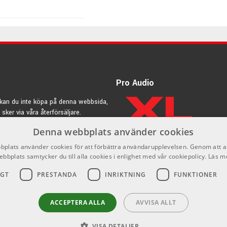
Pro Audio
kan du inte köpa på denna webbsida,
 sker via våra återförsäljare.
innie Colaiuta så har serien varit en hit & en av dom mest
Denna webbplats använder cookies
rdic.se
plats använder cookies för att förbättra användarupplevelsen. Genom att 
d svagare spel & med ett sound fyllt av både brillians, värme &
ebbplats samtycker du till alla cookies i enlighet med vår cookiepolicy.
Läs m
& behagligt sätt utan att ta överhand men ändå med en tydlighet
IGT
PRESTANDA
INRIKTNING
FUNKTIONER
e gitarrer.
a finna just den perfekta allroundcrashen för dig!
ACCEPTERA ALLA
AVVISA ALLT
In USA
VISA DETALJER