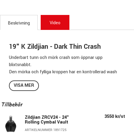
Video
Beskrivning
19" K Zildjian - Dark Thin Crash
Underbart tunn och mörk crash som öppnar upp
blixtsnabbt.
Den mörka och fylliga kroppen har en kontrollerad wash
med en kort sustain.
VISA MER
K-serien är perfekt att blanda med andra serier ur Zildjians
sortiment för att få en bredare cymbalpalett att färga
låtarna med.
Tillbehör
Specifikationer:
3550 kr/st
Zildjian ZRCV24 - 24"
Rolling Cymbal Vault
Storlek:
19"
ARTIKELNUMMER 1891725
Modell:
Dark Thin Crash