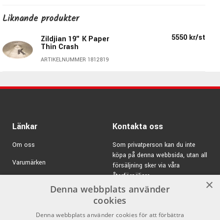
Legering:
Zildjians Secret Family B20 Alloy
Liknande produkter
Finish:
Traditional
Zildjians Art.nr:
K0905
5550 kr/st
Zildjian 19" K Paper
Thin Crash
ARTIKELNUMMER 1812819
Länkar
Kontakta oss
K Zildjian - Mörka och snabba cymbaler
Om oss
Som privatperson kan du inte
köpa på denna webbsida, utan all
K Zildjian har en fantastisk dynamik med mörka undertoner
Varumärken
försäljning sker via våra
och en helt fantstisk fyllighet.
återförsäljare.
Kampanjer
Serien hamras med en helt unik metod som ger
×
Denna webbplats använder
cymbalerna en torr, låg pitch och en skimrande ljudkaraktär.
E-post:
info@emnordic.se
GDPR & Cookies
cookies
Beroende på hur de spelas kan de få antingen en intensiv
Denna webbplats använder cookies för att förbättra
Försäljningsvillkor
eller en mer mogen klang. K-serien har länge varit populär i