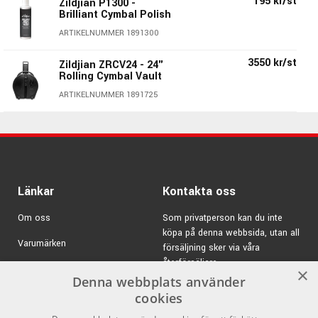
195 kr/st
Zildjian P1300 -
Specifikationer:
Brilliant Cymbal Polish
ARTIKELNUMMER 1891300
Storlek:
10"
Modell:
FX China Trash
3550 kr/st
Zildjian ZRCV24 - 24"
Legering:
Zildjians Secret Family B20 Alloy
Rolling Cymbal Vault
Finish:
Brilliant
ARTIKELNUMMER 1891725
Zildjians Art.nr:
A0610
Zildjian FX - Mängder av coola
effektcymbaler!
Länkar
Kontakta oss
I FX-serien har Zildjian samlat en hel drös med häftiga
Om oss
Som privatperson kan du inte
effektcymbaler!
köpa på denna webbsida, utan all
Du kan använda dom som dom är i ditt trumset eller
Varumärken
försäljning sker via våra
percussionrigg eller använda fantasin & exprimentlustan,
återförsäljare.
Kampanjer
×
kombinera dom & skapa unika & häftiga stacks.
Denna webbplats använder
E-post:
info@emnordic.se
GDPR & Cookies
cookies