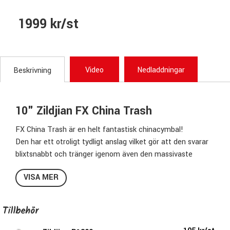
1999 kr/st
Video
Nedladdningar
Beskrivning
10" Zildjian FX China Trash
FX China Trash är en helt fantastisk chinacymbal!
Den har ett otroligt tydligt anslag vilket gör att den svarar
blixtsnabbt och tränger igenom även den massivaste
väggen av distade gitarrer. I ljudbilden är den otroligt snabb
VISA MER
och trashig.
Använd denna lilla china som den är, som en ultrasnabb
effekt eller stacka den tillsammans med en splash eller
Tillbehör
spiralstacker.