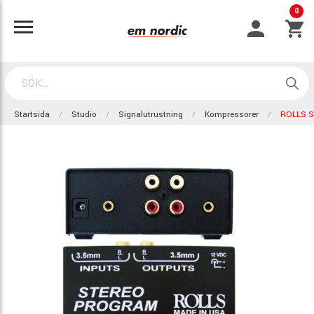
0
Startsida
Studio
Signalutrustning
Kompressorer
ROLLS S