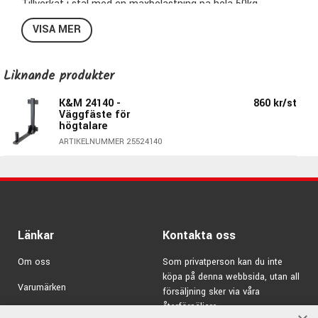
Tillverkat i stål med en maxbelastning på hela 50kg.
Från väggen och ut till det unika högtalarröret är det
VISA MER
420mm och du kan justera vinkeln från 0° till 22° i 11 steg.
Röret som man sätter högtalaren på har justerbara
plastilägg som du justerar via muttern på fästets undersida
Liknande produkter
och kan på så sätt anpassa det att sitta tight i högtalare
K&M 24140 -
860 kr/st
som har ett hålfäste mellan 35 och 37mm.
Väggfäste för
Säljes styckevis.
högtalare
ARTIKELNUMMER 25524140
Specifikationer 24110:
Färg: Svart
Justerbar vinkel , 0° - 22° i 11 steg
Passar högtalare som har hålfäste med en diameter på
35-37mm.
Länkar
Kontakta oss
Mått från vägg ut till högtalarfäste: 420mm
Om oss
Som privatperson kan du inte
Material: Stål
köpa på denna webbsida, utan all
Maxbelastning: 50kg
Varumärken
försäljning sker via våra
Vikt: 2,63kg
återförsäljare.
Kampanjer
Monteras i vägg med 4st skruv (ingår ej)