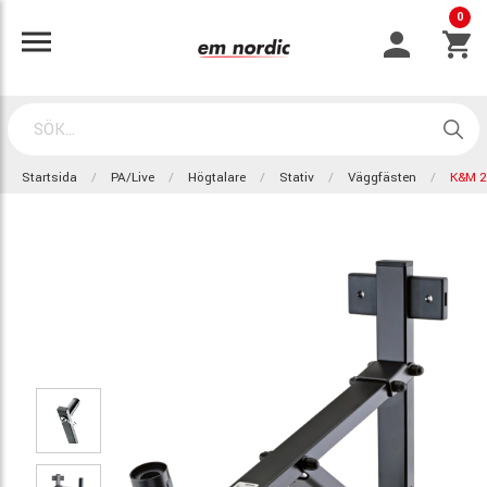
0
Startsida
PA/Live
Högtalare
Stativ
Väggfästen
K&M 2