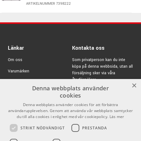
ARTIKELNUMMER 7398222
XLR och ¼” TRS ingångar
Speakon + skruvplint med bananplugg på utgångar
Inbyggd digital strömbegränsare
483 x465x 88,8 mm
17,5 kg
Länkar
Kontakta oss
Om oss
Som privatperson kan du inte
köpa på denna webbsida, utan all
Varumärken
försäljning sker via våra
återförsäljare.
Kampanjer
×
Denna webbplats använder
E-post:
info@emnordic.se
GDPR & Cookies
cookies
Denna webbplats använder cookies för att förbättra
Försäljningsvillkor
användarupplevelsen. Genom att använda vår webbplats samtycker
Inlogg för återförsäljare
du till alla cookies i enlighet med vår cookiepolicy.
Läs mer
STRIKT NÖDVÄNDIGT
PRESTANDA
Pro Audio
Sociala medier