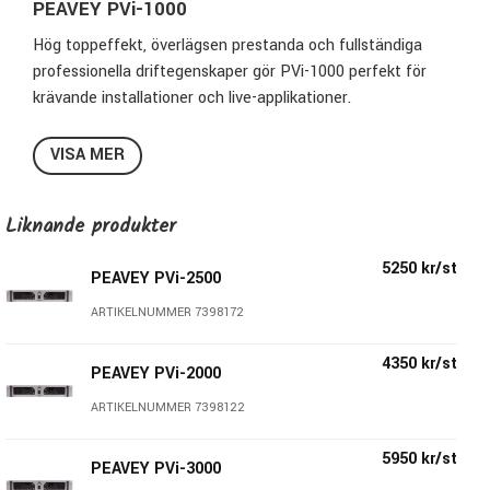
PEAVEY PVi-1000
Hög toppeffekt, överlägsen prestanda och fullständiga
professionella driftegenskaper gör PVi-1000 perfekt för
krävande installationer och live-applikationer.
Stereoläge: 215W+215W @ 8 Ohm - 360W+360W @ 4
VISA MER
Ohm - 410W+410W @ 2 Ohm
Bryggat läge: 720W @ 8 Ohm - 850W @ 4 Ohm
Liknande produkter
Stegade volymkontroller
Jordlyfts omkopplare
5250 kr/st
2 fläktar med dubbla hastigheter för kylning
PEAVEY PVi-2500
Ljudlös på/av-stängning
ARTIKELNUMMER 7398172
Överbelastningsskydd på varje kanal
Kortslutning och högtalarskydd
4350 kr/st
PEAVEY PVi-2000
DC servodrift
Power ON, Clip, Signal och Protect LED-indikatorer för
ARTIKELNUMMER 7398122
varje kanal
5950 kr/st
Ingångar: Stereo, parallellingång eller bryggat mono.
PEAVEY PVi-3000
2 höjdenheter