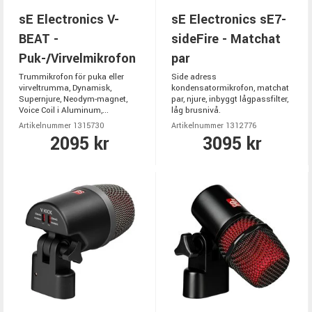
sE Electronics V-
sE Electronics sE7-
BEAT -
sideFire - Matchat
Puk-/Virvelmikrofon
par
Trummikrofon för puka eller
Side adress
virveltrumma, Dynamisk,
kondensatormikrofon, matchat
Supernjure, Neodym-magnet,
par, njure, inbyggt lågpassfilter,
Voice Coil i Aluminum,...
låg brusnivå.
Artikelnummer 1315730
Artikelnummer 1312776
2095 kr
3095 kr