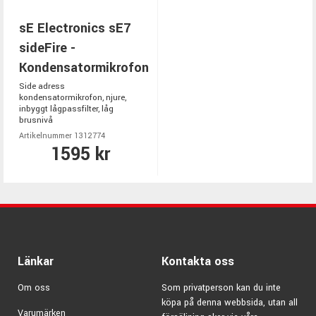
sE Electronics sE7
sideFire -
Kondensatormikrofon
Side adress
kondensatormikrofon, njure,
inbyggt lågpassfilter, låg
brusnivå
Artikelnummer 1312774
1595 kr
Länkar
Kontakta oss
Om oss
Som privatperson kan du inte
köpa på denna webbsida, utan all
Varumärken