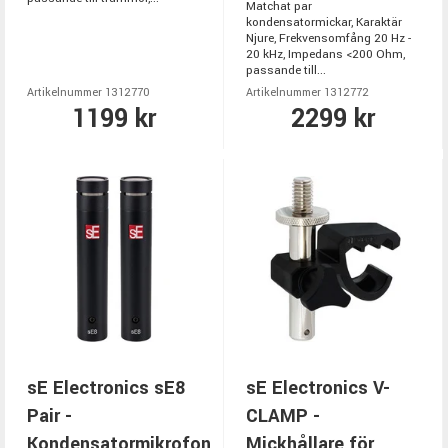
Matchat par
kondensatormickar, Karaktär
Njure, Frekvensomfång 20 Hz -
20 kHz, Impedans <200 Ohm,
passande till...
Artikelnummer 1312770
Artikelnummer 1312772
1199 kr
2299 kr
sE Electronics sE8
sE Electronics V-
Pair -
CLAMP -
Kondensatormikrofon
Mickhållare för