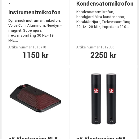
-
Kondensatormikrofon
Instrumentmikrofon
Kondensatormikrofon,
handgjord äkta kondensator,
Dynamisk instrumentmikrofon,
Karaktär Njure, Frekvensomfång
Voice Coil i Aluminum, Neodym-
20 Hz - 20 kHz, Impedans 110...
magnet, Supernjure,
frekvensomfång 30 Hz - 19
kHz,...
Artikelnummer 1315710
Artikelnummer 1312880
1150 kr
2250 kr
sE Electronics BL8 -
sE Electronics sE8