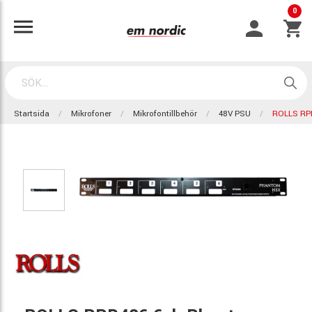
0
Startsida
Mikrofoner
Mikrofontillbehör
48V PSU
ROLLS RP