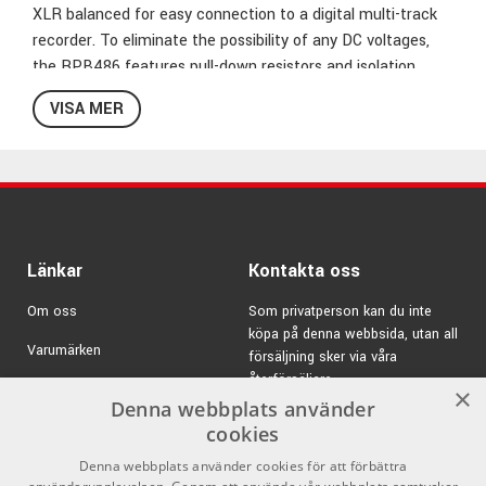
XLR balanced for easy connection to a digital multi-track
recorder. To eliminate the possibility of any DC voltages,
the RPB486 features pull-down resistors and isolation
capacitors on all outputs.
VISA MER
Länkar
Kontakta oss
Om oss
Som privatperson kan du inte
köpa på denna webbsida, utan all
Varumärken
försäljning sker via våra
återförsäljare.
Kampanjer
×
Denna webbplats använder
E-post:
info@emnordic.se
GDPR & Cookies
cookies
Denna webbplats använder cookies för att förbättra
Försäljningsvillkor