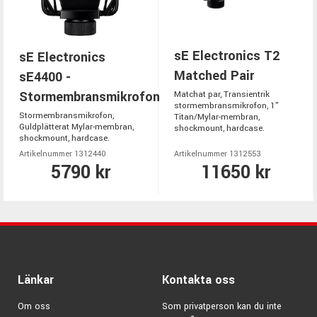
sE Electronics T2
sE Electronics
Matched Pair
sE4400 -
Stormembransmikrofon
Matchat par, Transientrik
stormembransmikrofon, 1"
Stormembransmikrofon,
Titan/Mylar-membran,
Guldplätterat Mylar-membran,
shockmount, hardcase.
shockmount, hardcase.
Artikelnummer 1312440
Artikelnummer 1312553
5790 kr
11650 kr
Länkar
Kontakta oss
Om oss
Som privatperson kan du inte