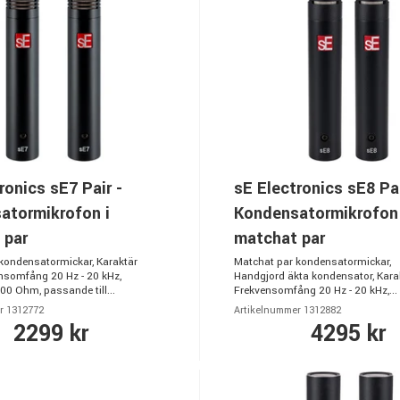
ronics sE7 Pair -
sE Electronics sE8 Pai
atormikrofon i
Kondensatormikrofon 
 par
matchat par
kondensatormickar, Karaktär
Matchat par kondensatormickar,
ensomfång 20 Hz - 20 kHz,
Handgjord äkta kondensator, Karak
0 Ohm, passande till...
Frekvensomfång 20 Hz - 20 kHz,...
r 1312772
Artikelnummer 1312882
2299 kr
4295 kr