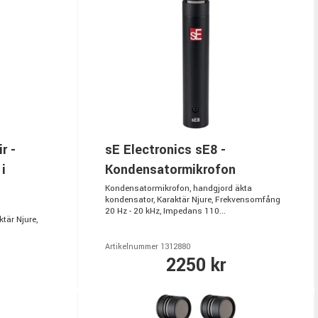
r -
sE Electronics sE8 -
i
Kondensatormikrofon
Kondensatormikrofon, handgjord äkta
kondensator, Karaktär Njure, Frekvensomfång
20 Hz - 20 kHz, Impedans 110...
tär Njure,
Artikelnummer 1312880
2250 kr