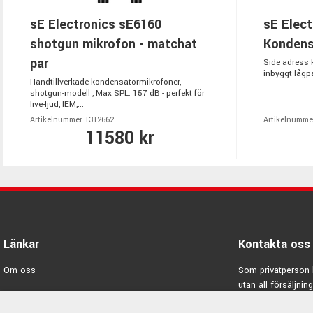
sE Electronics sE6160
sE Elect
shotgun mikrofon - matchat
Kondens
par
Side adress 
inbyggt lågpa
Handtillverkade kondensatormikrofoner,
shotgun-modell , Max SPL: 157 dB - perfekt för
live-ljud, IEM,...
Artikelnummer 1312662
Artikelnumme
11580 kr
Länkar
Kontakta oss
Om oss
Som privatperson 
utan all försäljning
Varumärken
E-post:
info@emno