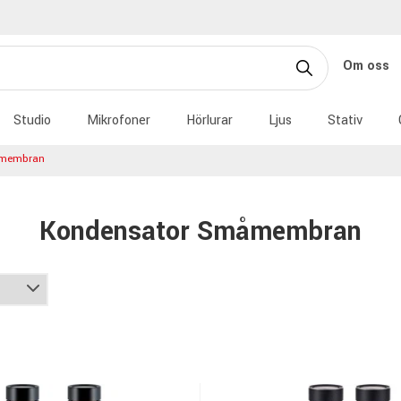
Om oss
Studio
Mikrofoner
Hörlurar
Ljus
Stativ
åmembran
Kondensator Småmembran