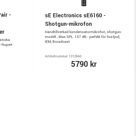
air -
sE Electronics sE6160 -
Shotgun-mikrofon
er
Handtillverkad kondensatormikrofon, shotgun-
modell , Max SPL: 157 dB - perfekt för live-ljud,
stiska
IEM, Broadcast
 Rupert
Artikelnummer 1312660
5790 kr