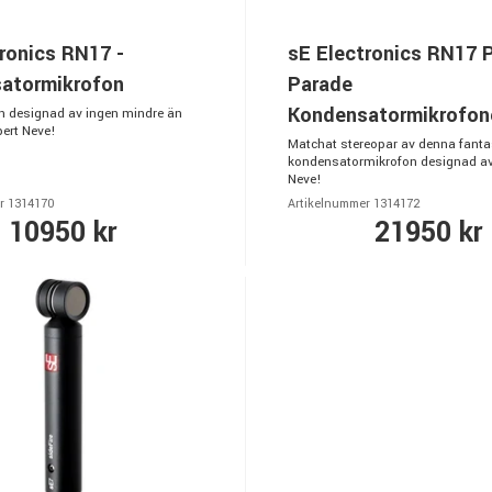
ronics RN17 -
sE Electronics RN17 P
atormikrofon
Parade
Kondensatormikrofon
n designad av ingen mindre än
ert Neve!
Matchat stereopar av denna fanta
kondensatormikrofon designad av
Neve!
r 1314170
Artikelnummer 1314172
10950 kr
21950 kr