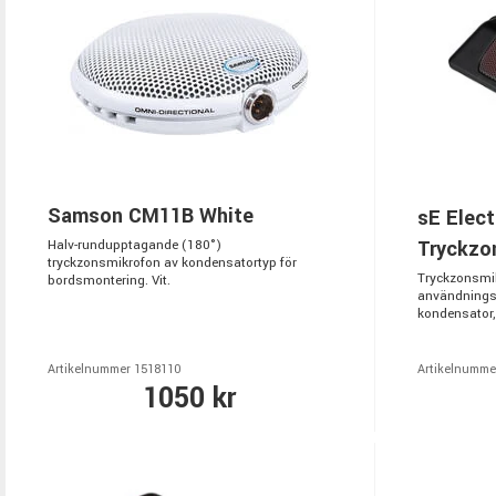
Samson CM11B White
sE Elect
Tryckzo
Halv-rundupptagande (180°)
tryckzonsmikrofon av kondensatortyp för
Tryckzonsmik
bordsmontering. Vit.
användnings
kondensator, 
Artikelnummer 1518110
Artikelnumme
1050 kr