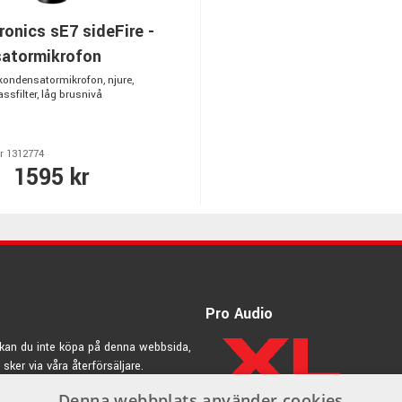
ronics sE7 sideFire -
atormikrofon
kondensatormikrofon, njure,
ssfilter, låg brusnivå
r 1312774
1595 kr
Pro Audio
kan du inte köpa på denna webbsida,
 sker via våra återförsäljare.
Denna webbplats använder cookies
rdic.se