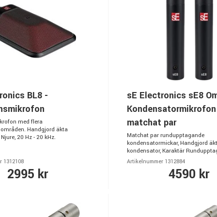
ronics BL8 -
sE Electronics sE8 Om
nsmikrofon
Kondensatormikrofon 
matchat par
rofon med flera
områden. Handgjord äkta
Matchat par rundupptagande
Njure, 20 Hz - 20 kHz.
kondensatormickar, Handgjord äk
kondensator, Karaktär Rundupptaga
r 1312108
Artikelnummer 1312884
2995 kr
4590 kr