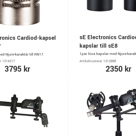
sE Electronics Cardio
ronics Cardiod-kapsel
kapslar till sE8
7
1par lösa kapslar med Njure-karakt
d Njure-karaktär till RN17.
r 1314217
Artikelnummer 1312888
3795 kr
2350 kr