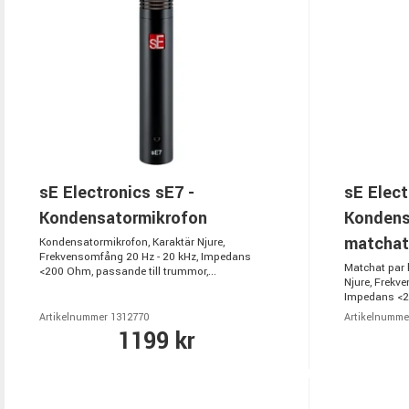
sE Electronics sE7 -
sE Elect
Kondensatormikrofon
Kondens
matchat
Kondensatormikrofon, Karaktär Njure,
Frekvensomfång 20 Hz - 20 kHz, Impedans
Matchat par 
<200 Ohm, passande till trummor,...
Njure, Frekv
Impedans <20
Artikelnummer 1312770
Artikelnumme
1199 kr