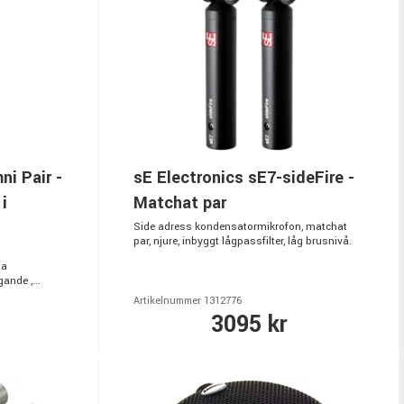
ni Pair -
sE Electronics sE7-sideFire -
i
Matchat par
Side adress kondensatormikrofon, matchat
par, njure, inbyggt lågpassfilter, låg brusnivå.
ta
nde ,...
Artikelnummer 1312776
3095 kr