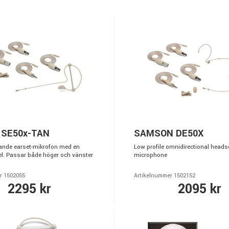
 SE50x-TAN
SAMSON DE50X
nde earset-mikrofon med en
Low profile omnidirectional heads
. Passar både höger och vänster
microphone
r 1502055
Artikelnummer 1502152
2295 kr
2095 kr