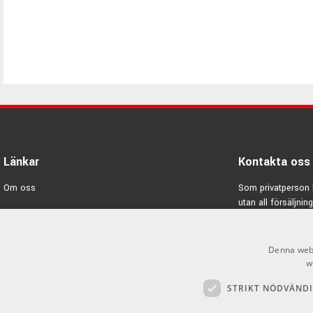
Länkar
Kontakta oss
Om oss
Som privatperson 
utan all försäljning
Varumärken
E-post:
info@emno
Kampanjer
Denna webb
GDPR & Cookies
w
STRIKT NÖDVÄND
Försäljningsvillkor