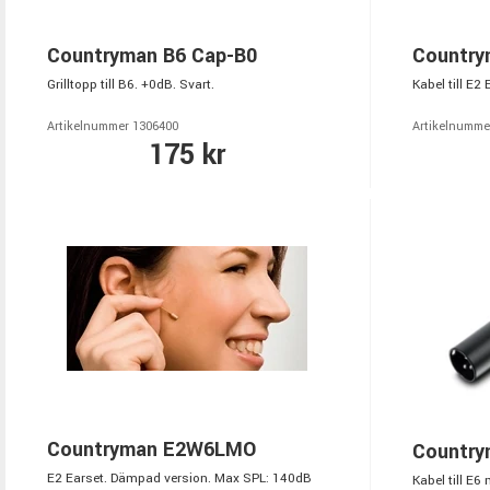
Countryman B6 Cap-B0
Countr
Grilltopp till B6. +0dB. Svart.
Kabel till E2
Artikelnummer 1306400
Artikelnumme
175 kr
Countryman E2W6LMO
Country
E2 Earset. Dämpad version. Max SPL: 140dB
Kabel till E6