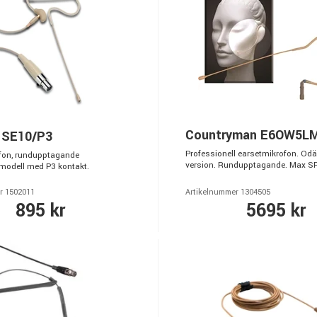
Countryman E6OW5L
 SE10/P3
Professionell earsetmikrofon. O
fon, rundupptagande
version. Rundupptagande. Max SP
modell med P3 kontakt.
r 1502011
Artikelnummer 1304505
895 kr
5695 kr