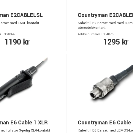
yman E2CABLELSL
Countryman E2CABLE
 Earset med TA4F-kontakt
Kabel till E2 Earset med med 3,5
stereotelekontakt
r 1304064
Artikelnummer 1304075
1190 kr
1295 kr
man E6 Cable 1 XLR
Countryman E6 Cable
 med fullstor 3-polig XLR-kontakt
Kabel till E6 Earset med LEMO3-ko