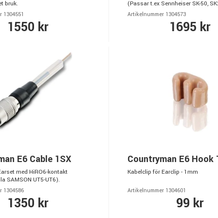
t bruk.
(Passar t.ex Sennheiser SK-50, SK
r 1304551
Artikelnummer 1304573
1550 kr
1695 kr
man E6 Cable 1SX
Countryman E6 Hook
6 Earset med HiRO6-kontakt
Kabelclip för Earclip - 1mm
la SAMSON UT5-UT6).
r 1304586
Artikelnummer 1304601
1350 kr
99 kr