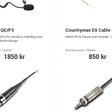
 QE/P3
Countryman E6 Cable
fon för Aerobics, fukttålig med
Kabel till E6 Earset utan kontakt 
krofondesign.
r 1502031
Artikelnummer 1304650
1850 kr
850 kr