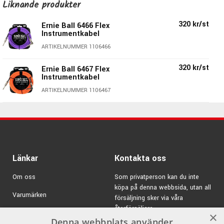
och bibehålla tonen i ditt instrument. Kablarna har
Liknande produkter
dessutom en extra skydd vid kontakterna för att ytterligare
320 kr/st
Ernie Ball 6466 Flex
öka livslängden på kablarna.
Instrumentkabel
Ernie Ball 6420
ARTIKELNUMMER 1106466
Superflexibel
320 kr/st
Ernie Ball 6467 Flex
Kraftig skärmning för att undvika störningar
Instrumentkabel
Klar signalöverföring med naturlig frekvensåtergivning
ARTIKELNUMMER 1106467
Robusta kompakta kontakter
Länkar
Kontakta oss
Om oss
Som privatperson kan du inte
köpa på denna webbsida, utan all
Varumärken
försäljning sker via våra
återförsäljare.
Kampanjer
×
Denna webbplats använder