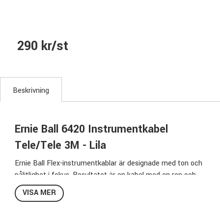
290 kr/st
Beskrivning
Ernie Ball 6420 Instrumentkabel
Tele/Tele 3M - Lila
Ernie Ball Flex-instrumentkablar är designade med ton och
pålitlighet i fokus. Resultatet är en kabel med en ren och
ofärgad ton med extra "flex" som gör att kabeln är
VISA MER
lätthanterlig utan att trassla sig. Flex-kablarna har en väl
tilltagen skärmning för att reducera oönskade störningar