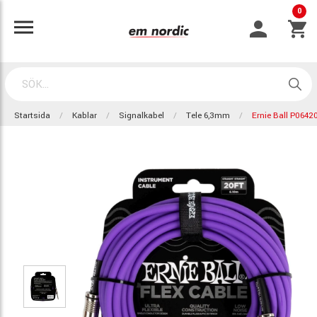
0
Startsida
Kablar
Signalkabel
Tele 6,3mm
Ernie Ball P0642