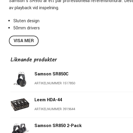
Samson’s SR950 är ett par professionella referenshörlurar. Dess 
av playback vid inspelning.
Sluten design
50mm drivers
Frekvens omfång: 10Hz-30kHz
VISA MER
32 ohm impedans
2,5m kabel
Guldpläterad ¼" tele-adapter inkluderat
Liknande produkter
Samson SR850C
ARTIKELNUMMER 1517850
Leem HDA-44
ARTIKELNUMMER 3919644
Samson SR850 2-Pack