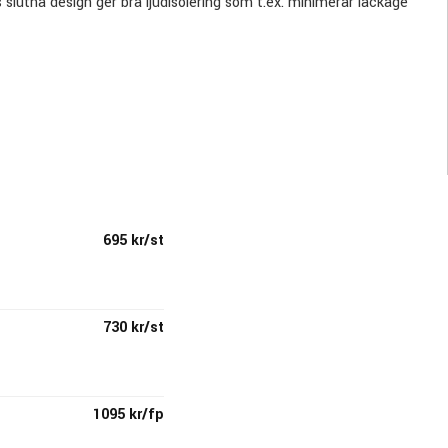
slutna design ger bra ljudisolering som t.ex. minimerar läckage
695 kr/st
730 kr/st
1095 kr/fp