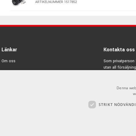
ARTIKELNUMMER 1517852
Länkar
Kontakta oss
Om oss
Som privatperson 
utan all försäljning
Varumärken
E-post:
info@emno
Kampanjer
Denna webb
GDPR & Cookies
w
STRIKT NÖDVÄND
Försäljningsvillkor
Inlogg för återförsäljare