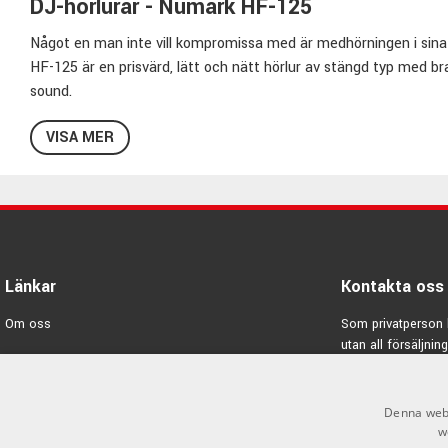
DJ-hörlurar - Numark HF-125
Något en man inte vill kompromissa med är medhörningen i sina 
HF-125 är en prisvärd, lätt och nätt hörlur av stängd typ med b
sound.
Den passar lika bra för discjockeyn som att användas till digital
VISA MER
Du kan justera den vadderade bygeln så dom passar perfekt på 
Kabeln är 1,83 m och har en minitelekontakt. Adapter till 6,3mm 
Specifikationer:
Färg:
Svart/Silver
Typ:
Sluten
Länkar
Kontakta oss
Kabellängd:
1,83m
Frekvensomfång:
20 Hz - 20 kHz
Om oss
Som privatperson 
Impedans:
32 Ohm
utan all försäljning
Varumärken
Sensitivity:
103 dB
E-post:
info@emno
Kontakt:
3,5mm stereotele
Kampanjer
Adapter 3,5 till 6,3mm telekontakt ingår
Denna webb
GDPR & Cookies
Pris per styck
w