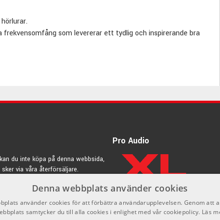
hörlurar.
ra frekvensomfång som levererar ett tydlig och inspirerande bra
piano, keyboarden, digitaltrummorna, studion eller som musiklur.
huvudet och kåporna har även dessa en behaglig vaddering.
stereotele ingår.
Pro Audio
kan du inte köpa på denna webbsida,
 sker via våra återförsäljare.
Denna webbplats använder cookies
rdic.se
plats använder cookies för att förbättra användarupplevelsen. Genom att 
ebbplats samtycker du till alla cookies i enlighet med vår cookiepolicy.
Läs m