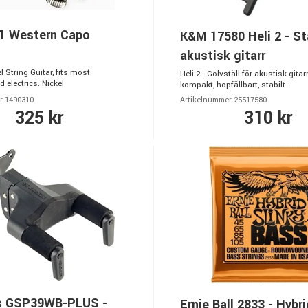
1 Western Capo
K&M 17580 Heli 2 - Stä
akustisk gitarr
l String Guitar, fits most
Heli 2 - Golvställ för akustisk gitarr
 electrics. Nickel
kompakt, hopfällbart, stabilt.
r 1490310
Artikelnummer 25517580
325 kr
310 kr
s GSP39WB-PLUS -
Ernie Ball 2833 - Hybri