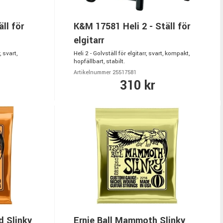
ll för
K&M 17581 Heli 2 - Ställ för
elgitarr
, svart,
Heli 2 - Golvställ för elgitarr, svart, kompakt,
hopfällbart, stabilt.
Artikelnummer 25517581
310 kr
d Slinky
Ernie Ball Mammoth Slinky