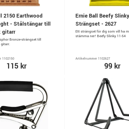
ll 2150 Earthwood
Ernie Ball Beefy Slink
ght - Stålstängar till
Strängset - 2627
 gitarr
Ett strängset för dig som vill ha me
stämma ner! Beefy Slinky 11-54
phor Bronze-strängset till
gitarr.
r 1102150
Artikelnummer 1102627
115 kr
99 kr