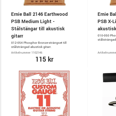
Ernie Ball 2146 Earthwood
Ernie Ba
PSB Medium Light -
PSB X-Li
Stålstängar till akustisk
akustisk
gitarr
010-050 Phos
stålsträngad 
012-054 Phosphor Bronze-strängset till
stålsträngad akustisk gitarr.
Artikelnummer 1102146
Artikelnumme
115 kr