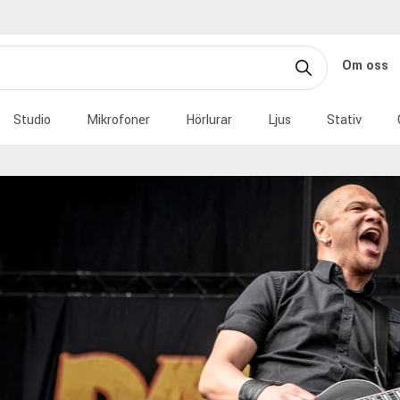
Om oss
Studio
Mikrofoner
Hörlurar
Ljus
Stativ