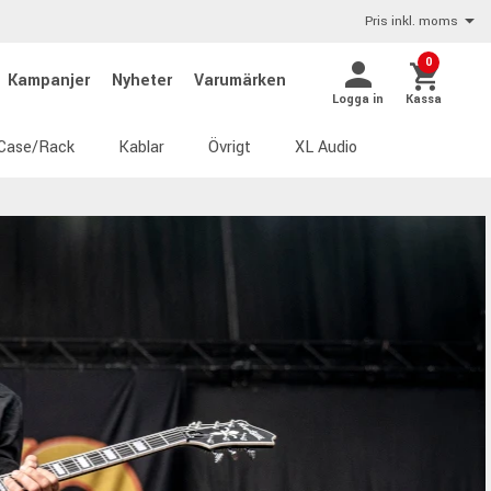
Pris inkl. moms
0
Kampanjer
Nyheter
Varumärken
Logga in
Kassa
Case/Rack
Kablar
Övrigt
XL Audio