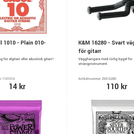
ll 1010 - Plain 010-
K&M 16280 - Svart vä
för gitarr
 för elgitarr eller akustisk gitarr!
Vägghängare med rörlig bygel för
stränginstrument.
r 1101010
Artikelnummer 25516280
14 kr
110 kr