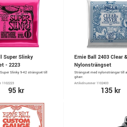
ll Super Slinky
Ernie Ball 2403 Clear &
t - 2223
Nylonsträngset
Super Slinky 9-42 strängset till
Strängset med nylonsträngar till 
gitarr.
r 1102223
Artikelnummer 1102403
95 kr
135 kr