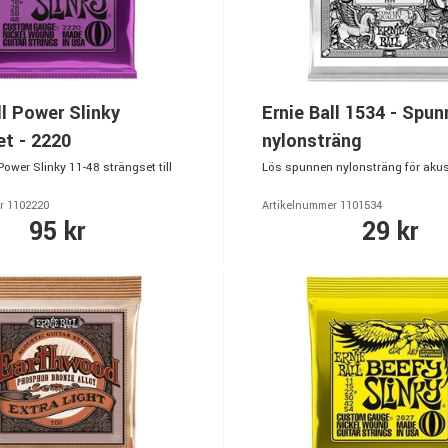
ll Power Slinky
Ernie Ball 1534 - Spu
t - 2220
nylonsträng
Power Slinky 11-48 strängset till
Lös spunnen nylonsträng för akust
r 1102220
Artikelnummer 1101534
95 kr
29 kr