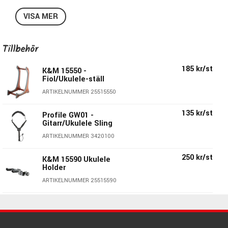
utan ger också fingrarna mer utrymme för att hålla ett
VISA MER
mer utmanande ackord.
Specifikationer RU-440:
Tillbehör
Vintage Stain
185 kr/st
Solitt granlock
K&M 15550 -
Fiol/Ukulele-ställ
Sidor och botten i Ebenholts
ARTIKELNUMMER 25515550
Kropp av Grand Concert-modell
Skallängd 432mm
135 kr/st
Profile GW01 -
18 band
Gitarr/Ukulele Sling
Greppbräda i komposit
ARTIKELNUMMER 3420100
Hals- & stallsadel i ben
Gjuten mekanik i krom
250 kr/st
K&M 15590 Ukulele
Holder
ARTIKELNUMMER 25515590
170 kr/st
Hercules USP-10WB -
Ukulelehängare
ARTIKELNUMMER 4075110