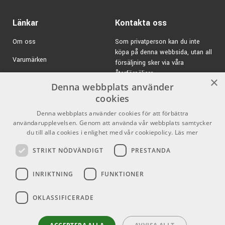
Länkar
Kontakta oss
Om oss
Som privatperson kan du inte
köpa på denna webbsida, utan all
Varumärken
försäljning sker via våra
återförsäljare.
Kampanjer
×
Denna webbplats använder
E-post:
info@emnordic.se
GDPR & Cookies
cookies
Denna webbplats använder cookies för att förbättra
Försäljningsvillkor
användarupplevelsen. Genom att använda vår webbplats samtycker
Inlogg för återförsäljare
du till alla cookies i enlighet med vår cookiepolicy.
Läs mer
STRIKT NÖDVÄNDIGT
PRESTANDA
Pro Audio
Sociala medier
INRIKTNING
FUNKTIONER
Facebook
OKLASSIFICERADE
Instagram
Youtube