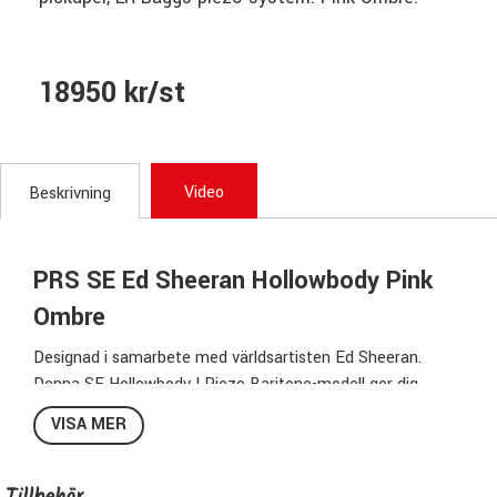
18950 kr/st
Video
Beskrivning
PRS SE Ed Sheeran Hollowbody Pink
Ombre
Designad i samarbete med världsartisten Ed Sheeran.
Denna SE Hollowbody I Piezo Baritone-modell ger dig
värme, djup och ett dynamiskt omfång och ett helt nytt
VISA MER
ljudlandskap att jobba med– allt från fylliga akustiska
texturer till kraftfulla och experimentella elektriska toner i
alla dess former.