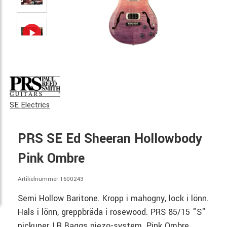
SE Electrics
PRS SE Ed Sheeran Hollowbody
Pink Ombre
Artikelnummer 1600243
Semi Hollow Baritone. Kropp i mahogny, lock i lönn.
Hals i lönn, greppbräda i rosewood. PRS 85/15 "S"
pickuper, LR Baggs piezo-system. Pink Ombre.