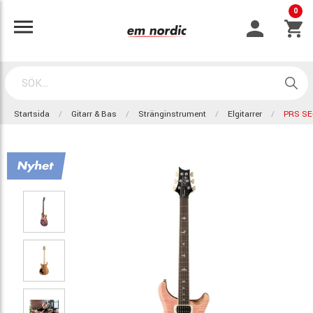
0
Startsida
Gitarr & Bas
Stränginstrument
Elgitarrer
PRS SE