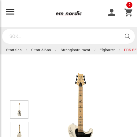
0
Startsida
Gitarr & Bas
Stränginstrument
Elgitarrer
PRS SE