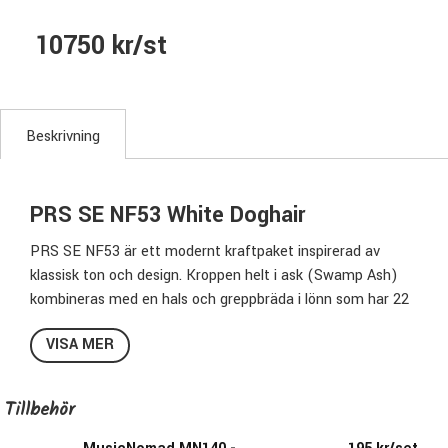
10750 kr/st
Beskrivning
PRS SE NF53 White Doghair
PRS SE NF53 är ett modernt kraftpaket inspirerad av
klassisk ton och design. Kroppen helt i ask (Swamp Ash)
kombineras med en hals och greppbräda i lönn som har 22
band, skalan är 25,5". Mikrofonerna PRS Narrowfield DD
VISA MER
“S” har kraft men samtidigt det artikulerade låga registret
och det twang man förväntar sig, men utan brum som är
vanligt i traditionella single coils. Bobbinerna på dessa är
Tillbehör
mikrofonerna är något högre än normalt vilket möjliggör att
man kan ha mer massa mellan magneterna samt att