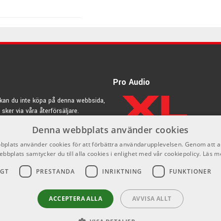
130 kr/st
295 kr/st
Pro Audio
kan du inte köpa på denna webbsida,
 sker via våra återförsäljare.
475 kr/st
Denna webbplats använder cookies
rdic.se
plats använder cookies för att förbättra användarupplevelsen. Genom att 
ebbplats samtycker du till alla cookies i enlighet med vår cookiepolicy.
Läs m
620 kr/st
nstrument som klarar av allt det ställs inför, som håller
 att det ser bra ut på scen och att det känns bra i näven.
IGT
PRESTANDA
INRIKTNING
FUNKTIONER
ör de mest krävande.
125 kr/st
ACCEPTERA ALLA
AVVISA ALLT
iga!