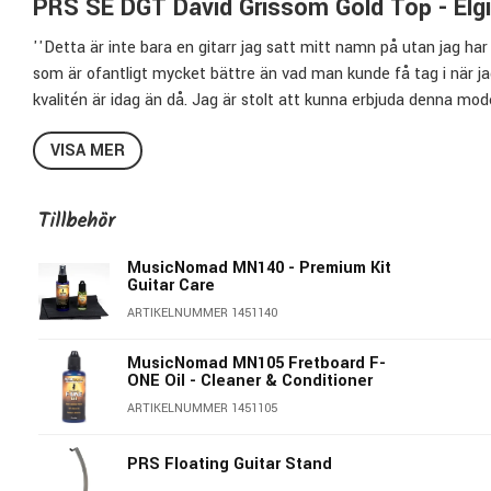
PRS SE DGT David Grissom Gold Top - Elgi
''Detta är inte bara en gitarr jag satt mitt namn på utan jag har 
som är ofantligt mycket bättre än vad man kunde få tag i när jag
kvalitén är idag än då. Jag är stolt att kunna erbjuda denna model
Grissom är inte bara en gitarrgud utan en flitigt anlitad frilansgit
VISA MER
Mahognykroppen har en välvd topp och en exklusiv och klassisk
och läckra moon-inlays.
Med tonkontrollen kan du splitta mickarna och välja om du vill kö
Tillbehör
MusicNomad MN140 - Premium Kit
Guitar Care
ARTIKELNUMMER 1451140
MusicNomad MN105 Fretboard F-
ONE Oil - Cleaner & Conditioner
ARTIKELNUMMER 1451105
Specifikationer PRS SE DGT:
PRS Floating Guitar Stand
Finish:
Gold Top