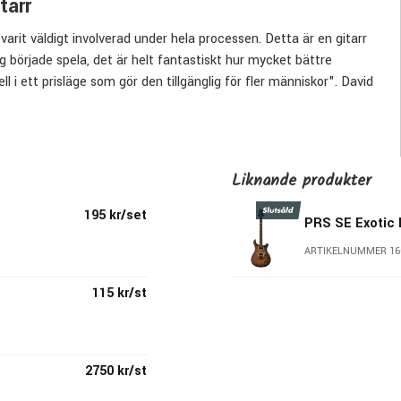
tarr
varit väldigt involverad under hela processen. Detta är en gitarr
 började spela, det är helt fantastiskt hur mycket bättre
l i ett prisläge som gör den tillgänglig för fler människor". David
arrist av absoluta världsklass.
 finish. Halsen är i mahogny med en greppbräda av Rosewood
ra ett fett humbuckersound eller en delikat singlecoil-ton.
Liknande produkter
195 kr/set
PRS SE Exotic 
ARTIKELNUMMER 16
115 kr/st
2750 kr/st