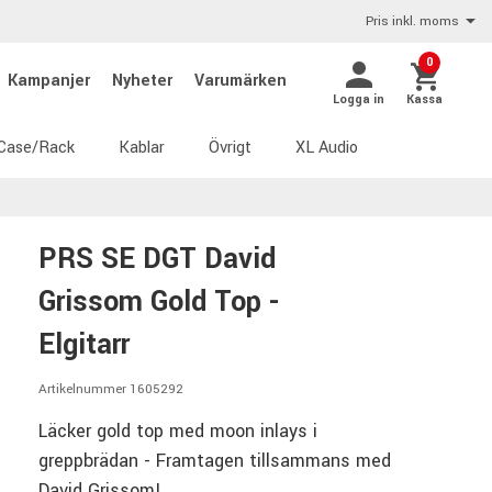
Pris inkl. moms
0
Kampanjer
Nyheter
Varumärken
Logga in
Kassa
Case/Rack
Kablar
Övrigt
XL Audio
PRS SE DGT David
Grissom Gold Top -
Elgitarr
Artikelnummer 1605292
Läcker gold top med moon inlays i
greppbrädan - Framtagen tillsammans med
David Grissom!