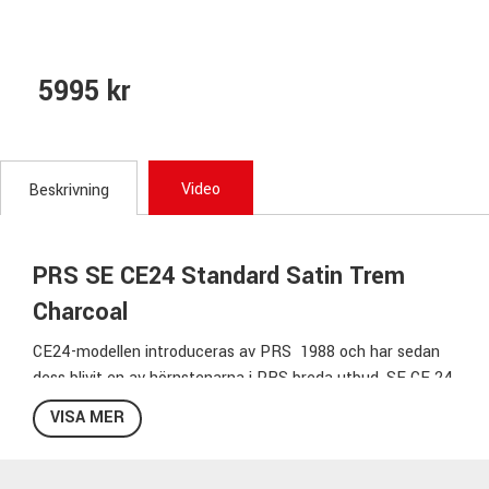
5995 kr
Video
Beskrivning
PRS SE CE24 Standard Satin Trem
Charcoal
CE24-modellen introduceras av PRS 1988 och har sedan
dess blivit en av hörnstenarna i PRS breda utbud. SE CE 24
Standard Satin har en kropp helt i mahogny och en lönnhals
VISA MER
med skruvad halsinfästning. Den tunna lacken som
används för att lacka instrumentet gör att CE 24
Standard Satin når sin fulla klangpotential. Mikrofonerna,