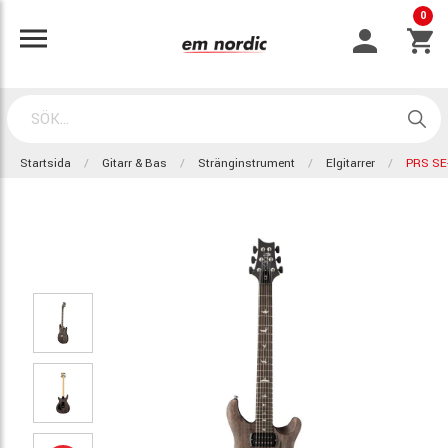
0
Startsida
Gitarr & Bas
Stränginstrument
Elgitarrer
PRS SE