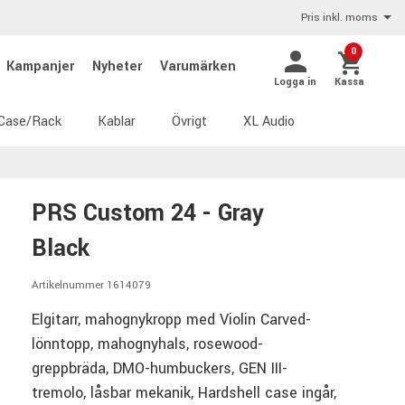
Pris inkl. moms
0
Kampanjer
Nyheter
Varumärken
Logga in
Kassa
Case/Rack
Kablar
Övrigt
XL Audio
PRS Custom 24 - Gray
Black
Artikelnummer 1614079
Elgitarr, mahognykropp med Violin Carved-
lönntopp, mahognyhals, rosewood-
greppbräda, DMO-humbuckers, GEN III-
tremolo, låsbar mekanik, Hardshell case ingår,