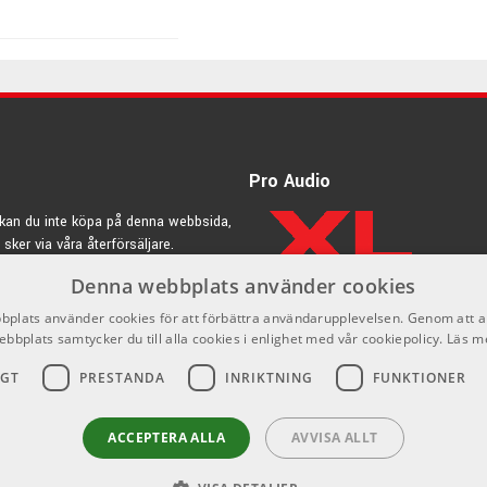
475 kr/st
Pro Audio
kan du inte köpa på denna webbsida,
 sker via våra återförsäljare.
Denna webbplats använder cookies
rdic.se
plats använder cookies för att förbättra användarupplevelsen. Genom att 
ebbplats samtycker du till alla cookies i enlighet med vår cookiepolicy.
Läs m
iga!
IGT
PRESTANDA
INRIKTNING
FUNKTIONER
lle i Maryland & har ända från starten varit synonymt med
de instrument med ett underbart sound. PRS Guitars har en unik
ACCEPTERA ALLA
AVVISA ALLT
med deras flexibla lyhördhet inför gitarristens alla behov har