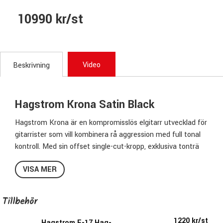
10990 kr/st
Video
Beskrivning
Hagstrom Krona Satin Black
Hagstrom Krona är en kompromisslös elgitarr utvecklad för
gitarrister som vill kombinera rå aggression med full tonal
kontroll. Med sin offset single-cut-kropp, exklusiva tonträ
utstrålar Krona både attityd och hantverk i riktig hög klass.
VISA MER
Mahognykropp i kombination med en kanadensisk lönntopp,
som smyckats med ett flammigt lönn-fanér -veneer,
skapar en varm, kraftfull och sustainrik grund, medan
Tillbehör
halsen i kanadensisk lönn bidrar med stabilitet, respons och
spelkänsla.
1220 kr/st
Hagstrom E-17 Hag-