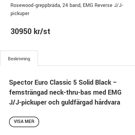
Rosewood-greppbräda, 24 band, EMG Reverse J/J-
pickuper
30950 kr/st
Beskrivning
Spector Euro Classic 5 Solid Black –
femsträngad neck-thru-bas med EMG
J/J-pickuper och guldfärgad hårdvara
Spector Euro Classic 5 i Solid Black är en femsträngad
elbas i Euro Classic-serien, framtagen med tydlig inspiration
VISA MER
från de Spector-basar som definierade många klassiska