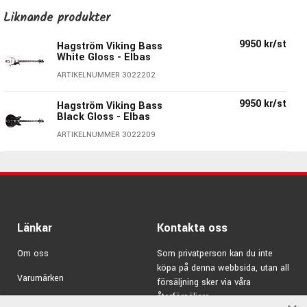
Modellbeteckning:
VIKB-WCT
Liknande produkter
Kropp:
Semi-Hollow i lönn med välvd topp
Hals:
Maple - 20 medium jumbo-band / 30,75” Mensur
9950 kr/st
Hagström Viking Bass
White Gloss - Elbas
Greppbräda:
Resinator Wood - 15” Radie
Översadel:
40mm
ARTIKELNUMMER 3022202
Mikrofoner:
2st Dyna Rail - Viking Bass N/B
9950 kr/st
Hagström Viking Bass
Stämskruvar:
Hagström Design 17:1 Die Cast
Black Gloss - Elbas
Stall:
Long Travel Tune-O-Matic / Trapeze Tail Piece
ARTIKELNUMMER 3022209
Halsinfästning:
Set Neck
Kontroller
: 2st Volym- & 1st Tonkontroll
Pickupswitch:
6-läges
H-Expander - Hagströms
Länkar
Kontakta oss
revolutionerande dragstång!
Om oss
Som privatperson kan du inte
Alla Hagströms elgitarrer & basar har den patenterade H-
köpa på denna webbsida, utan all
Expandern som har en H-profil som namnet hintar om.
Varumärken
försäljning sker via våra
Det är en förstärkning till dragstången som är otroligt lätt,
återförsäljare.
Kampanjer