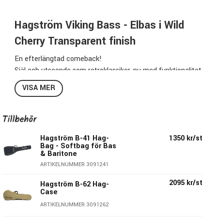
Hagström Viking Bass - Elbas i Wild
Cherry Transparent finish
En efterlängtad comeback!
Själ och utseende som retroklassiker, nu med funktionalitet
även för den moderna bassisten.
VISA MER
Viking-basen har en semi hollow-kropp i lönn med välvd
topp som ger ett underbart vintagesound med en varm ton
& en makalös sustain.
Tillbehör
Tack vare Hagströms dragstång H-Expander är halsen
Hagström B-41 Hag-
1350 kr/st
smidig, stabil & lättspelad.
Bag - Softbag för Bas
En urläcker bas med som både låter & ser vintage ut men
& Baritone
som är helt ny med senaste elektroniken &
ARTIKELNUMMER 3091241
tillverkningstekniken.
2095 kr/st
Hagström B-62 Hag-
Case
Specifikation Viking Bass:
ARTIKELNUMMER 3091262
Färg:
Wild Cherry Transparent