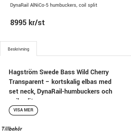
DynaRail AlNiCo-5 humbuckers, coil split
8995 kr/st
Beskrivning
Hagström Swede Bass Wild Cherry
Transparent – kortskalig elbas med
set neck, DynaRail-humbuckers och
coil split
VISA MER
Hagström Swede Bass i Wild Cherry Transparent är en
elbas med mahognykropp, limmad mahognyhals och något
kortare mensur på 30,75". Modellen kombinerar Swede-
Tillbehör