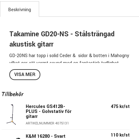
Beskrivning
Takamine GD20-NS - Stålsträngad
akustisk gitarr
GD-20NS har topp i solid Ceder & sidor & botten i Mahogny
vilket ger ett varmt sound med en fantastisk tydlighet.
Den slimmade mahognyhalsen i satin finish &
VISA MER
greppbrädan ovangkol ger en spelkänsla som direkt känns
hemma.
Den splittade stallsadeln ger en överlägsen intonering &
Tillbehör
stallet utan pegs gör strängbytet smidigare.
Hercules GS412B-
475 kr/st
Här har du en gitarr med ett stort register & ett sound som
PLUS - Golvstativ för
passar till dom flesta musikstilarna.
gitarr
ARTIKELNUMMER 4075131
Specifikationer:
110 kr/st
K&M 16280 - Svart