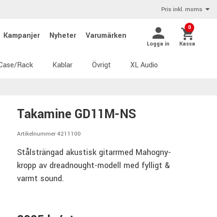
Pris inkl. moms
0
Kampanjer
Nyheter
Varumärken
Logga in
Kassa
Case/Rack
Kablar
Övrigt
XL Audio
Takamine GD11M-NS
Artikelnummer 4211100
Stålsträngad akustisk gitarrmed Mahogny-
kropp av dreadnought-modell med fylligt &
varmt sound.