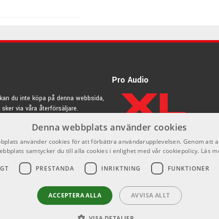
t var vid foten av detta berg i staden Sakashita som företaget
thier vid namn Mass Hirade. Hirade utvecklade och
ningsmetoder och satte stor prägel på Takamine. Hans namn
ns namn. 1975 blev Hirade VD för Takamine och det var först nu
troducerades efter tre års utveckling deras första
dan dess har Takamine varit synonymt med elektroakustiska
y, Jon Bon Jovi, Glen Hansard, Toby Keith, Bruce Springsteen,
Pro Audio
rtner att dela scen med!
kan du inte köpa på denna webbsida,
 sker via våra återförsäljare.
Denna webbplats använder cookies
rdic.se
plats använder cookies för att förbättra användarupplevelsen. Genom att 
ebbplats samtycker du till alla cookies i enlighet med vår cookiepolicy.
Läs m
IGT
PRESTANDA
INRIKTNING
FUNKTIONER
ACCEPTERA ALLA
AVVISA ALLT
VISA DETALJER