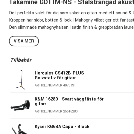
Takamine GD11M-NS - Stålsträngad akusti
Det perfekta valet för dig som söker en gitarr med ett sound & 
Kroppen har sidor, botten & lock i Mahogny vilket ger ett fanta
Den slimmade mahognyhalsen i satin finish & greppbrädan laurel 
Specifikationer:
VISA MER
Finish:
Natural
Tillbehör
Typ:
Stålsträngad akustisk gitarr
Lock:
Mahogny
Hercules GS412B-PLUS -
Bakstycke:
Mahogny
Golvstativ för gitarr
Sidor:
Mahogny
ARTIKELNUMMER 4075131
Hals:
Mahogny
Greppbräda:
Laurel
K&M 16280 - Svart väggfäste för
Översadel:
1.6732" (42.5 mm)
gitarr
ARTIKELNUMMER 25516280
Takamine - En vän för livet
Kyser KG6BA Capo - Black
Takamine som företag startades redan år 1959 men det dröjde