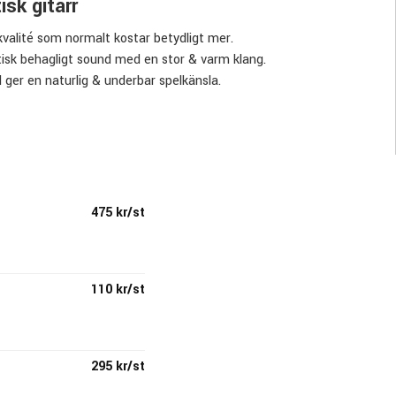
sk gitarr
kvalité som normalt kostar betydligt mer.
stisk behagligt sound med en stor & varm klang.
ger en naturlig & underbar spelkänsla.
475 kr/st
110 kr/st
295 kr/st
 ända fram till 1962 innan man tog namnet Takamine. Namnet