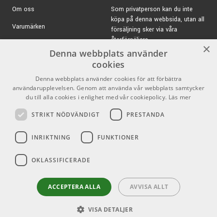
En gitarr som imponerar oavsett om du bara spelar för dina
Om oss
Som privatperson kan du inte
närmaste vänner eller står scenen inför tusentals
köpa på denna webbsida, utan all
Varumärken
beundrare.
försäljning sker via våra
Softcase ingår.
återförsäljare.
Kampanjer
×
Denna webbplats använder
E-post:
info@emnordic.se
Specifikationer:
GDPR & Cookies
cookies
Denna webbplats använder cookies för att förbättra
Försäljningsvillkor
Finish:
Natural
användarupplevelsen. Genom att använda vår webbplats samtycker
Typ:
Stålsträngad akustisk gitarr
Inlogg för återförsäljare
du till alla cookies i enlighet med vår cookiepolicy.
Läs mer
Lock:
Solid Ceder (Solid Cedar)
STRIKT NÖDVÄNDIGT
PRESTANDA
Bakstycke:
Solid Rosewood
Pro Audio
Sociala medier
Sidor:
Rosewood
INRIKTNING
FUNKTIONER
Hals:
Mahogny
Facebook
Greppbräda:
Rosewood
Instagram
OKLASSIFICERADE
Översadel:
1.578" (40 mm)
Elektronik:
Takamine Palathetic-mikrofon & CT4B II
Youtube
preamp
ACCEPTERA ALLA
AVVISA ALLT
Softcase ingår!
VISA DETALJER