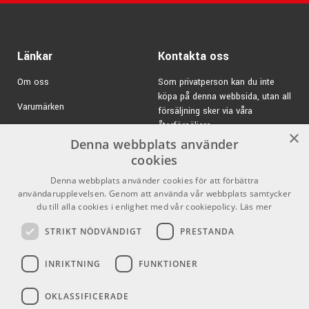
Hals i mahogny
Greppbräda i ebenholts
25.4" skala
Länkar
Kontakta oss
4,29 cm vid översadeln
Hardcase
Om oss
Som privatperson kan du inte
köpa på denna webbsida, utan all
Varumärken
försäljning sker via våra
återförsäljare.
Kampanjer
×
Denna webbplats använder
E-post:
info@emnordic.se
GDPR & Cookies
cookies
Denna webbplats använder cookies för att förbättra
Försäljningsvillkor
användarupplevelsen. Genom att använda vår webbplats samtycker
Inlogg för återförsäljare
du till alla cookies i enlighet med vår cookiepolicy.
Läs mer
STRIKT NÖDVÄNDIGT
PRESTANDA
Pro Audio
Sociala medier
INRIKTNING
FUNKTIONER
Facebook
OKLASSIFICERADE
Instagram