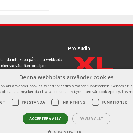
ish
Pro Audio
kan du inte köpa på denna webbsida,
 sker via våra återförsäljare.
Denna webbplats använder cookies
rdic.se
plats använder cookies för att förbättra användarupplevelsen. Genom att 
ebbplats samtycker du till alla cookies i enlighet med vår cookiepolicy.
Läs m
IGT
PRESTANDA
INRIKTNING
FUNKTIONER
ACCEPTERA ALLA
AVVISA ALLT
VISA DETALJER