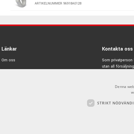
000-14 Fret kroppsdesign
ARTIKELNUMMER 96918A0128
Solitt lock FSC-certifierad Europeisk gran,1933 Ambertone-fin
Scalloped X-bracing
Solid rosewood från Guatemala i sidor och bakstycke
Blank Finish
24,9” skala
4,45 cm vid översadeln
Länkar
Kontakta oss
Hardcase
Om oss
Som privatperson 
utan all försäljning
Varumärken
E-post:
info@emno
Kampanjer
Denna webb
GDPR & Cookies
w
STRIKT NÖDVÄND
Försäljningsvillkor
Inlogg för återförsäljare