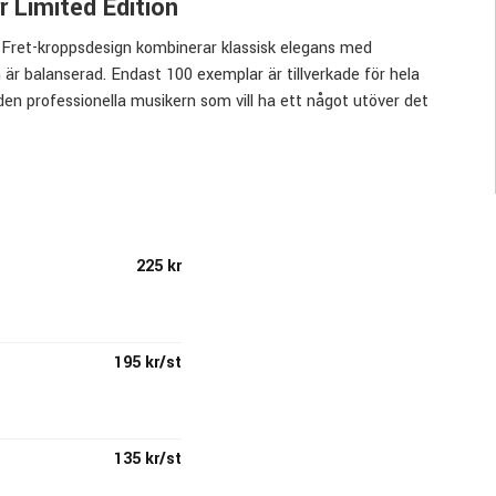
r Limited Edition
 Fret-kroppsdesign kombinerar klassisk elegans med
n är balanserad. Endast 100 exemplar är tillverkade för hela
den professionella musikern som vill ha ett något utöver det
ilket inte bara ger en bra ton utan också stödjer hållbart
 Guatemala, ett träslag känt för mycket övertoner och djupa
tt vintageinspirerat utseende som verkligen sticker ut.
225 kr
 strängstiften är tillverkade i ben med detaljer i abalone, samt
ta tillsammans ger ett uttryck för ren hantverksmässig
gning på huvudet sätter pricken över i:et.
195 kr/st
lätt asymmetrisk form, perfekt för komfort och precision i
gen signerad av Martin Guitar's VD, Thomas Ripsam.
135 kr/st