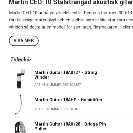
Martin CEO-10 Stålsträngad akustisk gitar
Martin CEO-10 är något alldeles extra. Denna gitarr med 000-14
förstklassiga materialval och en ljudbild som är lika stor som de
världen så detta är en modell för samlaren, finsmakaren – eller 
vanliga.
VISA MER
Gitarrens lock är tillverkat av FSC®-certifierad Europeisk gran, v
skogsbruk. Kroppen är byggd i exklusiv rosewood med ursprung i
Tillbehör
och tydliga basregister. Finishen i klassisk 1933 Ambertone ger e
Martin Guitar 18A0127 - String
Bindningen är tillverkad i flammig Europeisk lönn, stallsadeln och
Winder
att greppbrädan i ebenholts har Foden-inlägg i abalone. Allt det
ARTIKELNUMMER 96918A0127
perfektion. Guldpläterade öppna stämskruvar och en specialinläg
Martin Guitar 18AHG - Humidifier
CEO-10 är utrustad med Martins Vintage Deluxe-hals som har en 
spelet.
ARTIKELNUMMER 96918AHG
Varje gitarr är numrerad och levereras med en etikett personli
Martin Guitar 18A0128 - Bridge Pin
Puller