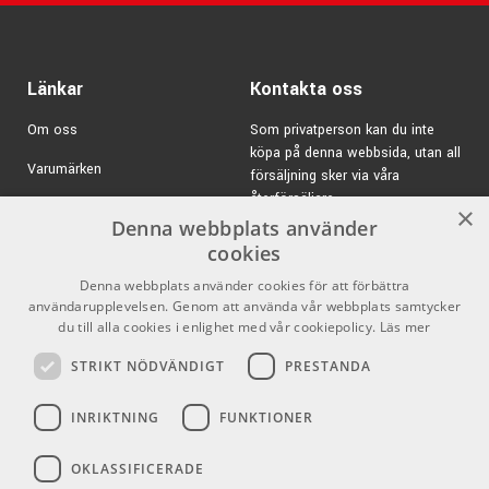
Blank finish
Hals i mahogny
Greppbräda i ebenholtz
Länkar
Kontakta oss
24.9" skala
4,45 cm vid översadeln
Om oss
Som privatperson kan du inte
Hardcase
köpa på denna webbsida, utan all
Varumärken
försäljning sker via våra
återförsäljare.
Kampanjer
×
Denna webbplats använder
E-post:
info@emnordic.se
GDPR & Cookies
cookies
Denna webbplats använder cookies för att förbättra
Försäljningsvillkor
användarupplevelsen. Genom att använda vår webbplats samtycker
Inlogg för återförsäljare
du till alla cookies i enlighet med vår cookiepolicy.
Läs mer
STRIKT NÖDVÄNDIGT
PRESTANDA
Pro Audio
Sociala medier
INRIKTNING
FUNKTIONER
Facebook
OKLASSIFICERADE
Instagram