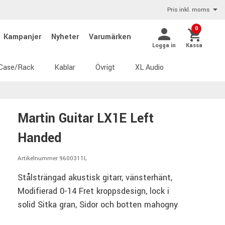
Pris inkl. moms
0
Kampanjer
Nyheter
Varumärken
Logga in
Kassa
Case/Rack
Kablar
Övrigt
XL Audio
Martin Guitar LX1E Left
Handed
Artikelnummer 9600311L
Stålsträngad akustisk gitarr, vänsterhänt,
Modifierad 0-14 Fret kroppsdesign, lock i
solid Sitka gran, Sidor och botten mahogny