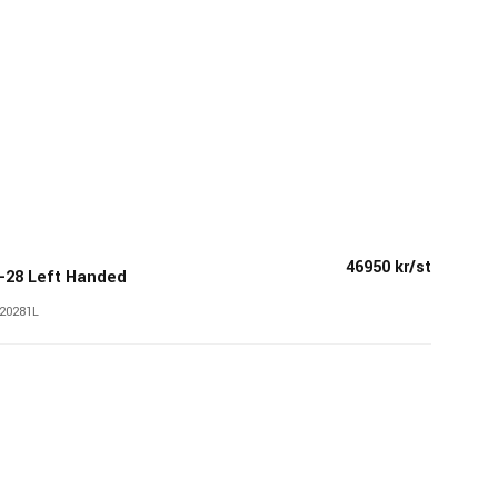
46950 kr/st
D-28 Left Handed
20281L