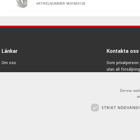
ARTIKELNUMMER 96918A0128
Länkar
Kontakta oss
Om oss
Som privatperson 
utan all försäljning
Varumärken
E-post:
info@emno
Kampanjer
Denna webb
GDPR & Cookies
w
STRIKT NÖDVÄND
Försäljningsvillkor
Inlogg för återförsäljare