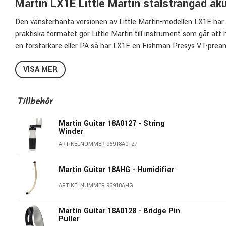
Martin LX1E Little Martin stålsträngad aku
Den vänsterhänta versionen av Little Martin-modellen LX1E har e
praktiska formatet gör Little Martin till instrument som går att 
en förstärkare eller PA så har LX1E en Fishman Presys VT-prea
Modified 0-14 Fret
VISA MER
Vänsterhänt
Lock i solid Sitka gran
Tillbehör
Sidor och botten i mahogny
X-bracing
Martin Guitar 18A0127 - String
23'' Skala
Winder
4,28 vid översadeln
ARTIKELNUMMER 96918A0127
Fishman Presys VT preamp
Gigbag
Martin Guitar 18AHG - Humidifier
ARTIKELNUMMER 96918AHG
Martin Guitar 18A0128 - Bridge Pin
Puller