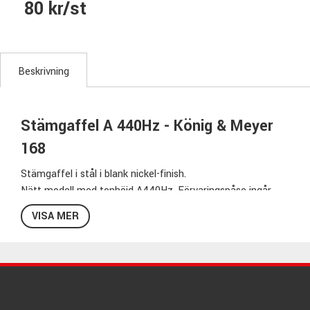
80 kr/st
Beskrivning
Stämgaffel A 440Hz - König & Meyer
168
Stämgaffel i stål i blank nickel-finish.
Nätt modell med tonhöjd A440Hz. Förvaringspåse ingår.
VISA MER
Specifikationer 168:
Finish: Nickel
Tonhöjd: A 440Hz
Material: Stål
Rund modell