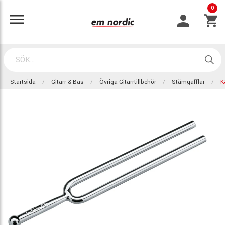
0
Startsida
Gitarr & Bas
Övriga Gitarrtillbehör
Stämgafflar
K