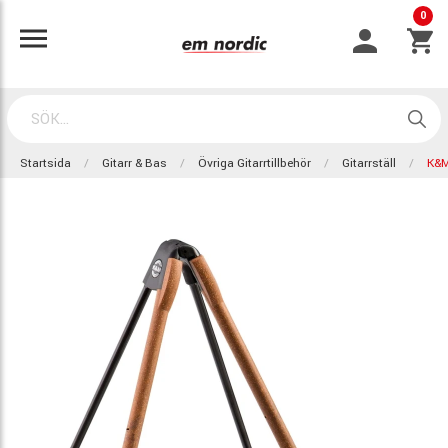
0
Startsida
Gitarr & Bas
Övriga Gitarrtillbehör
Gitarrställ
K&M 