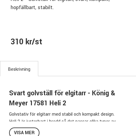
hopfällbart, stabilt.
310 kr/st
Beskrivning
Svart golvställ för elgitarr - König &
Meyer 17581 Heli 2
Golvstativ för elgitarr med stabil och kompakt design.
Heli 2 är justerbart i bredd så det passar olika typer av
gitarrkroppar. Dom gummerade kontaktytorna gör att din
VISA MER