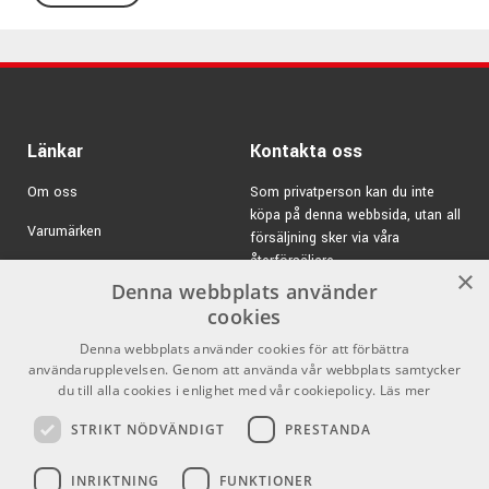
elgitarr står stabilt och säkert.
När du förvarar eller fraktar det är det enkelt att fälla ihop
stället och det tar då mycket liten plats.
Modellen är även utrustad med 2st plektrumhållare.
Specifikationer 17581:
Länkar
Kontakta oss
Färg: Svart
Justerbar bredd: 185-230mm i fyra steg
Om oss
Som privatperson kan du inte
Höjd: 350mm
köpa på denna webbsida, utan all
Varumärken
försäljning sker via våra
Stabil konstruktion
återförsäljare.
Hopfällbart - tar lite plats
Kampanjer
×
Denna webbplats använder
Inbyggda plektrumhållare
E-post:
info@emnordic.se
GDPR & Cookies
cookies
Vikt: 1,32kg
Pris per styck
Denna webbplats använder cookies för att förbättra
Försäljningsvillkor
användarupplevelsen. Genom att använda vår webbplats samtycker
Inlogg för återförsäljare
du till alla cookies i enlighet med vår cookiepolicy.
Läs mer
König & Meyer Stands - Högkvalitativa
hjälpmedel för musikern
STRIKT NÖDVÄNDIGT
PRESTANDA
Pro Audio
Sociala medier
Sedan 1949 så står König & Meyer för sofistikerad
INRIKTNING
FUNKTIONER