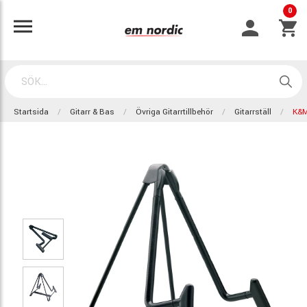
0
Startsida
Gitarr & Bas
Övriga Gitarrtillbehör
Gitarrställ
K&M