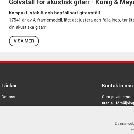
Golvställ för akustisk gitarr - König & Me
Kompakt, stabilt och hopfällbart gitarrställ.
17541 är av A-framemodell, lätt att justera och fälla ihop, tar li
din akustiska gitarr.
Specifikationer 17541:
VISA MER
Färg: Svart
Passar Akustisk gitarr
Höjd: 420mm
Justerbar bredd
Lätt att fälla ihop
Länkar
Kontakta oss
Stabil stålkonstruktion
Lackvänlig gummi som inte lämnar märken
Om oss
Som privatperson 
Vikt: 1,93kg
utan all försäljning
Varumärken
Pris per styck
E-post:
info@emno
Kampanjer
König & Meyer Stands - Högkvalitativa hjälpmedel f
Denna webb
GDPR & Cookies
w
Sedan 1949 så står König & Meyer för sofistikerad utrustning m