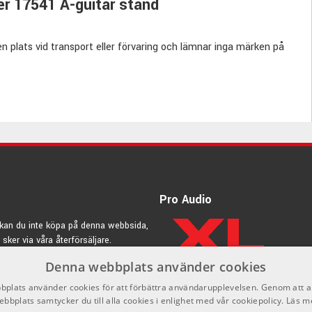
yer 17541 A-guitar stand
ten plats vid transport eller förvaring och lämnar inga märken på
Pro Audio
kan du inte köpa på denna webbsida,
 sker via våra återförsäljare.
Denna webbplats använder cookies
rdic.se
ör musikern
plats använder cookies för att förbättra användarupplevelsen. Genom att 
ebbplats samtycker du till alla cookies i enlighet med vår cookiepolicy.
Läs m
ed utmärkt kvalitet.