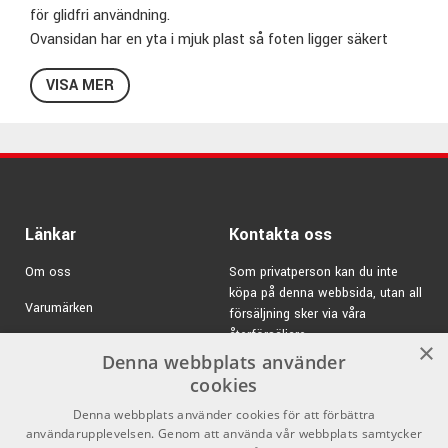
för glidfri användning.
Ovansidan har en yta i mjuk plast så foten ligger säkert
mot pallen utan att halka iväg.
VISA MER
En fotpall är vanligt bland klassiska gitarrister för att få en
bra spelställning men kan med fördel användas av musiker
som spelar andra instrument och känner att sittställningen
skulle bli mera ergonomisk om man fick upp ena foten lite.
Faktum är att den är populär bland tatuerare för att hitta
den perfekta arbestpositionen.
Pallen är lätt och hopfällbar för att få plats i ex. ett
Länkar
Kontakta oss
gitarrfodral.
Om oss
Som privatperson kan du inte
köpa på denna webbsida, utan all
Specifikationer 14640:
Varumärken
försäljning sker via våra
Finish: Svart
återförsäljare.
Kampanjer
×
Material: Aluminum
Denna webbplats använder
E-post:
info@emnordic.se
GDPR & Cookies
Höjd: 105 - 180mm i 4 lägen
cookies
Längd: 202mm
Denna webbplats använder cookies för att förbättra
Försäljningsvillkor
Bredd: 91mm
användarupplevelsen. Genom att använda vår webbplats samtycker