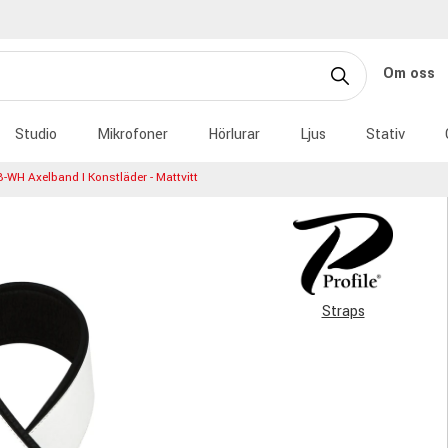
Om oss
Studio
Mikrofoner
Hörlurar
Ljus
Stativ
B-WH Axelband I Konstläder - Mattvitt
Straps