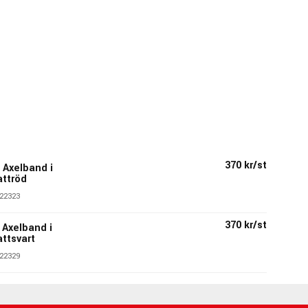
370 kr/st
 Axelband i
attröd
22323
370 kr/st
 Axelband i
attsvart
22329