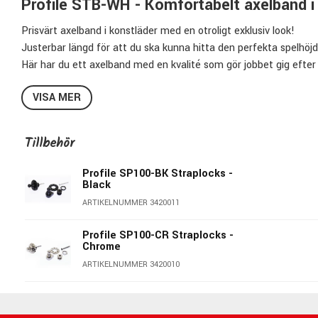
Profile STB-WH - Komfortabelt axelband i 
Prisvärt axelband i konstläder med en otroligt exklusiv look!
Justerbar längd för att du ska kunna hitta den perfekta spelhöjde
Här har du ett axelband med en kvalité som gör jobbet gig efter 
Specifikationer:
VISA MER
Färg:
Mattvittt
Bredd:
6,6cm (2,6")
Tillbehör
Min längd:
104cm
Max längd:
137cm
Profile SP100-BK Straplocks -
Black
Material:
Konstläder
ARTIKELNUMMER 3420011
Vadderat
Pris per styck
Profile SP100-CR Straplocks -
Chrome
ARTIKELNUMMER 3420010
Profile - Prisvärda gitarraxelband!
Profiles axelband är förmodligen de mest prisvärda axelbanden
kvalité & finns i massor av läckra, coola & exklusiva mönster, f