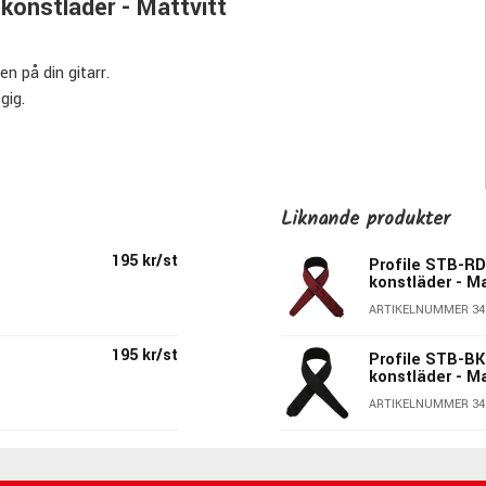
konstläder - Mattvitt
n på din gitarr.
gig.
Liknande produkter
195 kr/st
Profile STB-RD
konstläder - M
ARTIKELNUMMER 34
195 kr/st
Profile STB-BK
konstläder - M
ARTIKELNUMMER 34
 på marknaden. Att dom dessutom är handgjorda, av otrolig
ärger & varianter gör dom bara ännu mer intressanta.