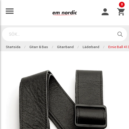
0
Startsida
Gitarr & Bas
Gitarrband
Läderband
Ernie Ball 41